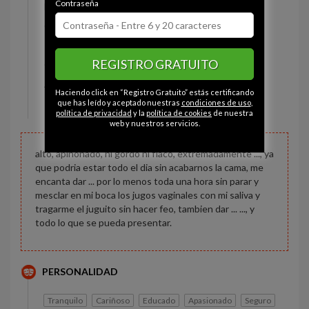
Contraseña
Estado civil:
Prefiere no decirlo
Ojos:
Marrón
Pelo:
Moreno
REGISTRO GRATUITO
Constitución:
Normal
Altura:
160 cm
Haciendo click en “Registro Gratuito” estás certificando
Peso:
75 kg
que has leído y aceptado nuestras
condiciones de uso
,
política de privacidad
y la
política de cookies
de nuestra
web y nuestros servicios.
alto, apiñonado, ni gordo ni flaco, extremadamente ..., ya
que podria estar todo el dia sin acabarnos la cama, me
encanta dar ... por lo menos toda una hora sin parar y
mesclar en mi boca los jugos vaginales con mi saliva y
tragarme el juguito sin hacer feo, tambien dar ... ..., y
todo lo que se pueda presentar.
PERSONALIDAD
Tranquilo
Cariñoso
Educado
Apasionado
Seguro