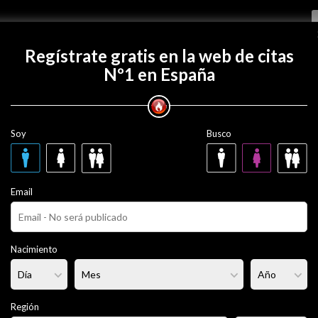
Regístrate gratis
Regístrate gratis en la web de citas
Nº1 en España
 con jimm7471?
Soy
Busco
1
54 años
Email
ero
Fumador/a:
No
Pelo:
Castaño
Nacimiento
rmal
Altura:
185 cm
Región