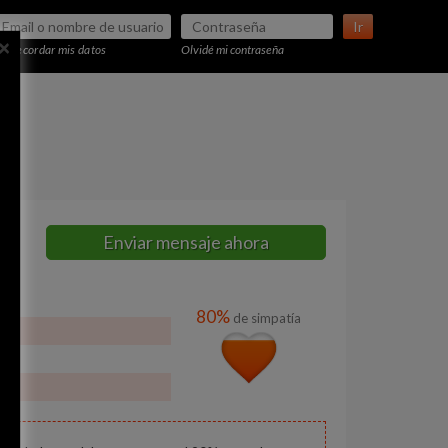
Ir
×
Recordar mis datos
Olvidé mi contraseña
Enviar mensaje ahora
80%
de simpatía