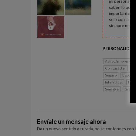
mi personalida
saben lo que e
importante, es
solo con la ve
siempre me gu
PERSONALIDAD
Activo/emprended
Con carácter
Si
Seguro
Espontá
Intelectual
Fiel
Sensible
Gracio
Envíale un mensaje ahora
Da un nuevo sentido a tu vida, no te conformes con 