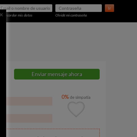
Ir
×
Recordar mis datos
Olvidé mi contraseña
Enviar mensaje ahora
0%
de simpatía