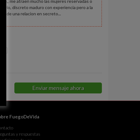
imo,, me atraen mucho las mujeres reservadas o
o serio, discreto maduro con experiencia pero a la
ar de una relacion en secreto...
ada
Enviar mensaje ahora
obre FuegoDeVida
ontacto
eguntas y respuestas