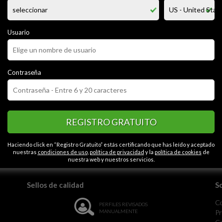
 deseoso de tener una aventura con una mujer que sepa llevarme al max
e en la intimidad son tan provocativas, atrevidas y sexys .....me consider
spontaneo impulsivo y mi imaginacion no tiene limites, me encanta disfrut
Usuario
CATEGORÍAS
Contraseña
onado
Espontáneo
Liberal
Serio
Caballeroso
Contactos en Ensen
REGISTRO GRATUITO
la monotonía.
Haciendo click en “Registro Gratuito” estás certificando que has leído y aceptado
nuestras
condiciones de uso
,
política de privacidad
y la
política de cookies
de
nuestra web y nuestros servicios.
Sellos de calidad
S
C
PERFILES REVISADOS
MANUALMENTE
Pr