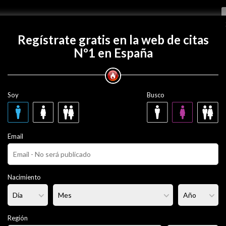
Regístrate gratis
Regístrate gratis en la web de citas
Nº1 en España
 con Jamn40?
Soy
Busco
 años
Email
ado
Fumador/a:
No
Pelo:
Castaño
Nacimiento
portista
Altura:
179 cm
Región