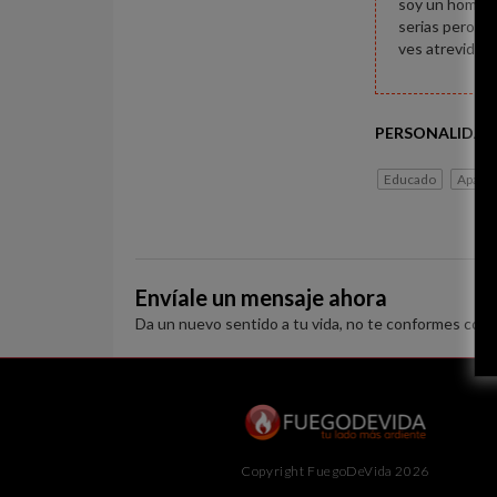
soy un hombre
serias pero qu
ves atrevido e
PERSONALIDAD
Educado
Apasi
Envíale un mensaje ahora
Da un nuevo sentido a tu vida, no te conformes con 
Copyright FuegoDeVida 2026