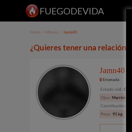
FUEGODEVIDA
Home
México
Jamn40
¿Quieres tener una relación
Jamn40
50
Ensenada
Estado civil:
Cas
Ojos:
Marrón
Constitución:
De
Peso:
95 kg