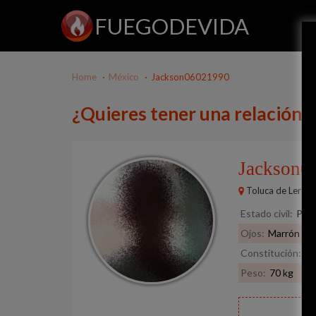
FUEGODEVIDA
Home
México
Jackson06021990
¿Quieres tener una relación
Jackson
Toluca de Lerdo
Estado civil:
Pref
Ojos:
Marrón
Constitución:
No
Peso:
70 kg