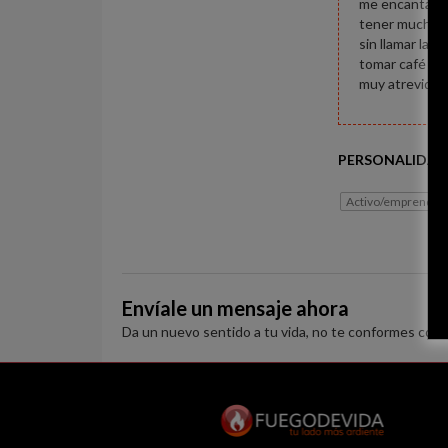
me encanta co
tener muchos 
sin llamar la 
tomar café o i
muy atrevida 
PERSONALIDAD
Activo/emprended
Envíale un mensaje ahora
Da un nuevo sentido a tu vida, no te conformes con 