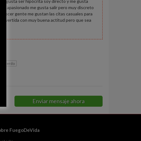
e gusta ser hipócrita soy directo y me gusta
er apasionado me gusta salir pero muy discreto
o conocer gente me gustan las citas casuales para
ña divertida con muy buena actitud pero que sea
 de lerdo
Enviar mensaje ahora
obre FuegoDeVida