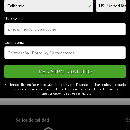
nocer gente nueva y con mente abierta soy muy sociable y amigable no m
amigos que sean respetuosos y que no sean solo bromistas tengo caráct
atención no tengo la intención de establecer relaciones a largo plazo sol
r a cine solo en lugares cerrados me gustaría una persona que sea risue
Usuario
por que soy impulsivo y cambiante creo que soy un poco raro
Contraseña
CATEGORÍAS
or
Cariñoso
Educado
Liberal
Abierto
Contactos en Toluca
REGISTRO GRATUITO
Haciendo click en “Registro Gratuito” estás certificando que has leído y aceptado
nuestras
condiciones de uso
,
política de privacidad
y la
política de cookies
de
nuestra web y nuestros servicios.
la monotonía.
Sellos de calidad
S