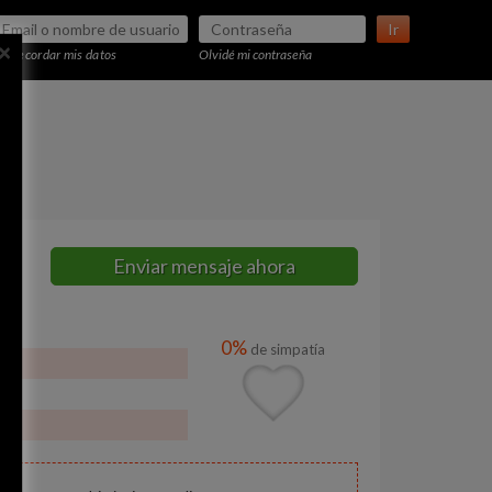
Ir
×
Recordar mis datos
Olvidé mi contraseña
Enviar mensaje ahora
0%
de simpatía