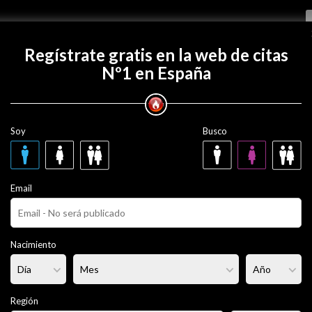
Regístrate gratis
Regístrate gratis en la web de citas
Nº1 en España
 con Jackson06021990?
Soy
Busco
06021990
36 años
Email
iere no decirlo
Fumador/a:
Sí
Pelo:
Moreno
Nacimiento
rmal
Altura:
176 cm
Región