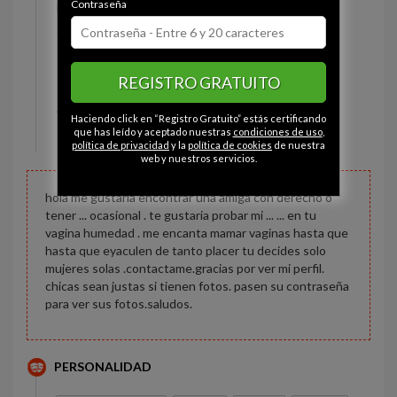
Contraseña
Estado civil:
Soltero
Ojos:
Marrón
Pelo:
Castaño
REGISTRO GRATUITO
Constitución:
Delgado
Altura:
175 cm
Haciendo click en “Registro Gratuito” estás certificando
Peso:
75 kg
que has leído y aceptado nuestras
condiciones de uso
,
política de privacidad
y la
política de cookies
de nuestra
web y nuestros servicios.
hola me gustaria encontrar una amiga con derecho o
tener ... ocasional . te gustaria probar mi ... ... en tu
vagina humedad . me encanta mamar vaginas hasta que
hasta que eyaculen de tanto placer tu decides solo
mujeres solas .contactame.gracias por ver mi perfil.
chicas sean justas si tienen fotos. pasen su contraseña
para ver sus fotos.saludos.
PERSONALIDAD