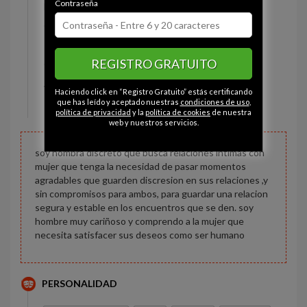
Contraseña
Estado civil:
Divorciado
Ojos:
Avellana
Pelo:
Castaño
REGISTRO GRATUITO
Constitución:
Normal
Altura:
167 cm
Haciendo click en “Registro Gratuito” estás certificando
Peso:
60 kg
que has leído y aceptado nuestras
condiciones de uso
,
política de privacidad
y la
política de cookies
de nuestra
web y nuestros servicios.
soy hombra discreto que busca relaciones intimas con
mujer que tenga la necesidad de pasar momentos
agradables que guarden discresion en sus relaciones ,y
sin compromisos para ambos, para guardar una relacion
segura y estable en los encuentros que se den. soy
hombre muy cariñoso y comprendo a la mujer que
necesita satisfacer sus deseos como ser humano
PERSONALIDAD