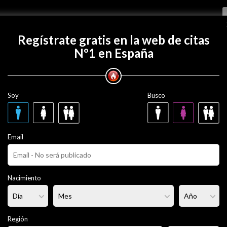
Regístrate gratis
Regístrate gratis en la web de citas
Nº1 en España
con Flaleon?
Soy
Busco
 años
Email
rciado
Fumador/a:
Sí
Pelo:
Castaño
Nacimiento
rmal
Altura:
177 cm
Región