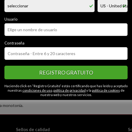
rsona sencilla. muy tranquila me gusta las mujeres jóvenes y voluptuosa
a he la interaccion con mujeres me gusta bailar en lo especial. en cuanto
chondeo. soy una persona emprendedora que me gusta ser abierto al habl
 muy alegre me gusta ser carismatico por el igual. soy delgado mido 1.75cm
Usuario
CATEGORÍAS
Contraseña
or
Alegre
Tranquilo
Cariñoso
Educado
Contactos en La paz
ionado
Romántico
Seguro
Espontáneo
Abierto
eroso
Honesto
Gracioso
Caballeroso
REGISTRO GRATUITO
Haciendo click en “Registro Gratuito” estás certificando que has leído y aceptado
nuestras
condiciones de uso
,
política de privacidad
y la
política de cookies
de
nuestra web y nuestros servicios.
la monotonía.
Sellos de calidad
S