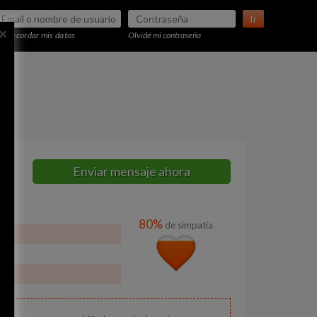
Ir
×
Recordar mis datos
Olvidé mi contraseña
Enviar mensaje ahora
80%
de simpatía