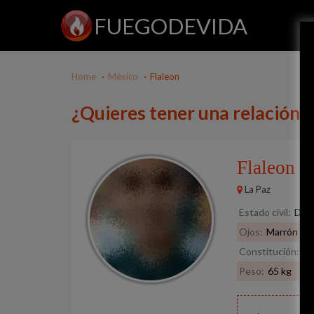
FUEGODEVIDA
Home
México
Flaleon
¿Quieres tener una relación 
Flaleon
34
La Paz
Estado civil:
Divo
Ojos:
Marrón
Constitución:
No
Peso:
65 kg