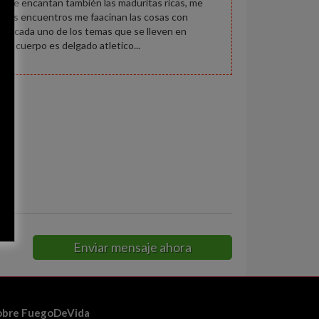
s, me encantan también las maduritas ricas, me
 a los encuentros me faacinan las cosas con
ar cada uno de los temas que se lleven en
 el cuerpo es delgado atletico...
Enviar mensaje ahora
obre FuegoDeVida