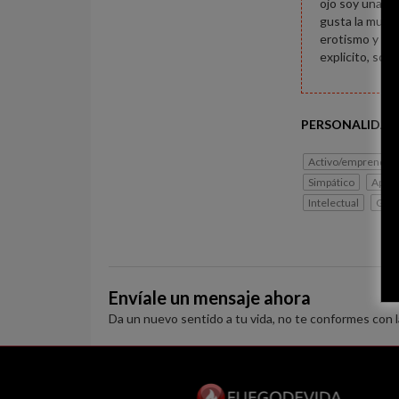
ojo soy una pe
gusta la music
erotismo y ca
explicito, soy
PERSONALIDAD
Activo/emprended
Simpático
Apas
Intelectual
Gen
Envíale un mensaje ahora
Da un nuevo sentido a tu vida, no te conformes con 