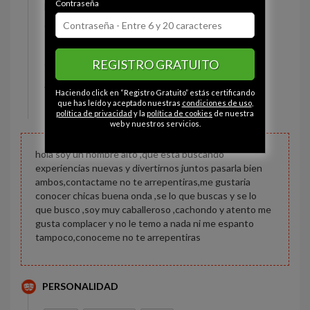
Contraseña
Estado civil:
Prefiere no decirlo
Ojos:
Avellana
Pelo:
Moreno
REGISTRO GRATUITO
Constitución:
Normal
Altura:
189 cm
Haciendo click en “Registro Gratuito” estás certificando
Peso:
98 kg
que has leído y aceptado nuestras
condiciones de uso
,
política de privacidad
y la
política de cookies
de nuestra
web y nuestros servicios.
hola soy un hombre alto ,que esta buscando
experiencias nuevas y divertirnos juntos pasarla bien
ambos,contactame no te arrepentiras,me gustaria
conocer chicas buena onda ,se lo que buscas y se lo
que busco ,soy muy caballeroso ,cachondo y atento me
gusta complacer y no le temo a nada ni me espanto
tampoco,conoceme no te arrepentiras
PERSONALIDAD