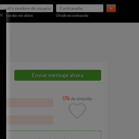
Ir
×
Recordar mis datos
Olvidé mi contraseña
Enviar mensaje ahora
0%
de simpatía