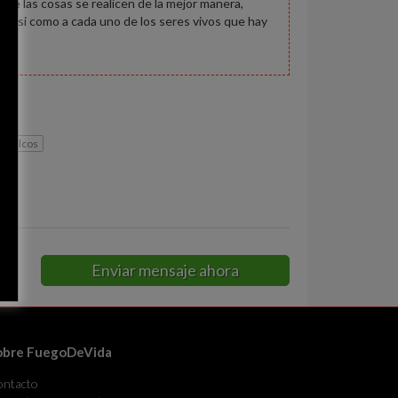
ue las cosas se realicen de la mejor manera,
a hasi como a cada uno de los seres vivos que hay
acoalcos
Enviar mensaje ahora
obre FuegoDeVida
ontacto