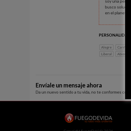
soy una person
busco solucion
en el planeta
PERSONALIDAD
Alegre
Cariños
Liberal
Abierto
Envíale un mensaje ahora
Da un nuevo sentido a tu vida, no te conformes con 
Copyright FuegoDeVida 2026