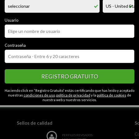
a alegre, responsable en todo,respeto las opiniones de otros,me gusta q
es a los problemas y no jusgar o culpar a alguien, respecto el ecosistem
Usuario
CATEGORÍAS
Contraseña
o
Educado
Apasionado
Romántico
Seguro
Contactos en Coatz
Caballeroso
REGISTRO GRATUITO
Haciendo click en “Registro Gratuito” estás certificando que has leído y aceptado
nuestras
condiciones de uso
,
política de privacidad
y la
política de cookies
de
la monotonía.
nuestra web y nuestros servicios.
Sellos de calidad
S
C
PERFILES REVISADOS