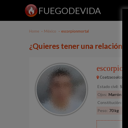
FUEGODEVIDA
Home
México
escorpionmortal
¿Quieres tener una relación 
escorpio
Coatzacoalcos
Estado civil:
Solt
Ojos:
Marrón
Constitución:
No
Peso:
70 kg