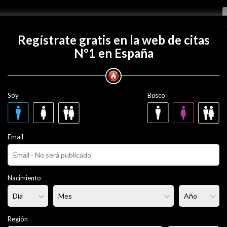
Regístrate gratis
Regístrate gratis en la web de citas
Nº1 en España
con escorpionmortal?
Soy
Busco
nmortal
39 años
Email
ero
Fumador/a:
- - -
Pelo:
Moreno
Nacimiento
rmal
Altura:
170 cm
Región