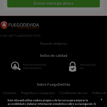
Enviar mensaje ahora
Copyright FuegoDeVida 2026
Mapa de categorías
Sellos de calidad
PERFILES REVISADOS
PAGO SEGURO
MANUALMENTE
SSL
Sobre FuegoDeVida
Contacto
Preguntas y respuestas
Condiciones de uso
Política de
privacidad
Política de cookies
Blog
Programa de afiliación
Billing
X
Este sitio web utiliza cookies propias y de terceros para mejorar la
Support
18 U.S.C. 2257 Record-Keeping Requirements Compliance
accesibilidad y elaborar información estadística sobre su navegación. Si