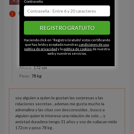
Contraseña
SOBRE MI
Estado civil:
Divorciado
REGISTRO GRATUITO
Fumador/a:
Sí
Haciendo click en “Registro Gratuito” estás certificando
Ojos:
Marrón
que has leído y aceptado nuestras
condiciones de uso
,
política de privacidad
y la
política de cookies
de nuestra
Pelo:
Castaño
web y nuestros servicios.
Constitución:
Deportista
Altura:
172 cm
Peso:
78 kg
soy alguien a quien le gustan las sorpresas y las
relaciones secretas , ademas me gusta mucho la
adrenalina y las citas con desconosidas , busco a
alguien quien le interese una relación de solo ... y
amistad duradera tengo 31 años y soy de culiacan mido
172cm y peso 78 kg .