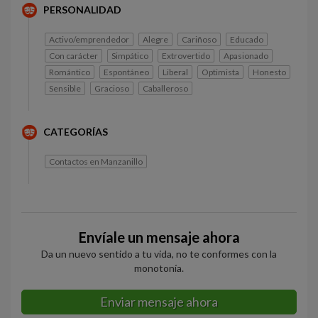
PERSONALIDAD
Activo/emprendedor
Alegre
Cariñoso
Educado
Con carácter
Simpático
Extrovertido
Apasionado
Romántico
Espontáneo
Liberal
Optimista
Honesto
Sensible
Gracioso
Caballeroso
CATEGORÍAS
Contactos en Manzanillo
Envíale un mensaje ahora
Da un nuevo sentido a tu vida, no te conformes con la
monotonía.
Enviar mensaje ahora