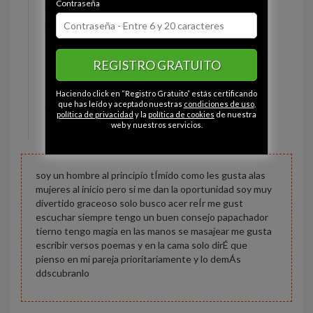
Contraseña
Estado civil:
Comprometido
Fumador/a:
Sí
Ojos:
Avellana
REGISTRO GRATUITO
Pelo:
Moreno
Constitución:
Normal
Haciendo click en “Registro Gratuito” estás certificando
Altura:
184 cm
que has leído y aceptado nuestras
condiciones de uso
,
política de privacidad
y la
política de cookies
de nuestra
Peso:
98 kg
web y nuestros servicios.
soy un hombre al principio tÍmido como les gusta alas
mujeres al inicio pero si me dan la oportunidad soy muy
divertido graceoso solo busco acer reÍr me gust
escuchar siempre tengo un buen consejo papachador
tierno tengo magia en las manos se masajear me gusta
escribir versos poemas y en la cama solo dirÉ que
pienso en mi pareja prioritariamente y lo demÁs
ddscubranlo