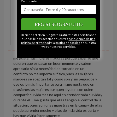
Contraseña
Estado civil:
Soltero
Ojos:
Avellana
Pelo:
Moreno
REGISTRO GRATUITO
Constitución:
Deportista
Altura:
160 cm
Haciendo click en “Registro Gratuito” estás certificando
Peso:
66 kg
que has leído y aceptado nuestras
condiciones de uso
,
política de privacidad
y la
política de cookies
de nuestra
web y nuestros servicios.
me gustan las mujeres maduras porque saben lo que
quieren,que es pasar un buen momento y saben
apreciarlo sin la necesidad de tornarlo en un
conflicto.no me importa el físico,pues las mujeres
mayores se aceptan tal y como son y sin perjuicios y
eso es lo más importante para mi.me gusta que en
ocasiones las mujeres busquen alguien con quien
compartir su vida mas no aquí en atender toda su vida.y
durante el ... me gusta que ellas tengan el control de la
situación, pues son unas maestras en la cama,y de ellas
puedo aprender mucho y ellas de mi.la vida es corta y
hay que vivirla intensamente