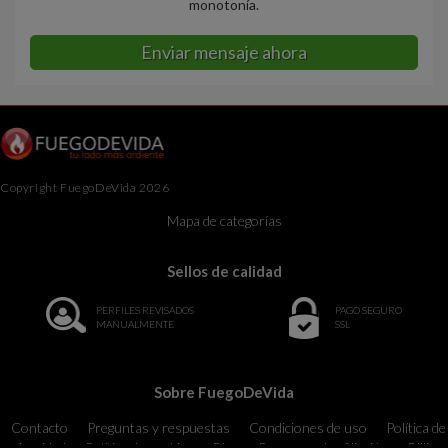
monotonía.
Enviar mensaje ahora
Copyright FuegoDeVida 2026
Mapa de categorías
Sellos de calidad
PERFILES REVISADOS
PAGO SEGURO
MANUALMENTE
SSL
Sobre FuegoDeVida
Contacto
Preguntas y respuestas
Condiciones de uso
Política de
privacidad
Política de cookies
Blog
Programa de afiliación
Billing