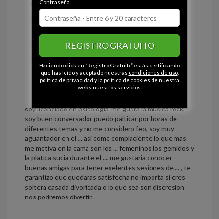
Contraseña
Estado civil:
Soltero
Ojos:
Marrón
Pelo:
Castaño
REGISTRO GRATUITO
Constitución:
Normal
Altura:
173 cm
Haciendo click en “Registro Gratuito” estás certificando
Peso:
88 kg
que has leído y aceptado nuestras
condiciones de uso
,
política de privacidad
y la
política de cookies
de nuestra
web y nuestros servicios.
soy licenciado en psicologia, me gusta la musica rock,
soy buen conversador puedo palticar por horas de
diferentes temas y no me considero feo, soy muy
aguantador en el ... asi como complaciente lo que mas
me motiva en la cama son los ... femeninos los gemidos y
la platica sucia durante el ..., me gustaria conocer
buenas amigas para tener exelentes sesiones de ... , te
garantizo que quedaras satisfecha no importa si eres
soltera casada divoricada o lo que sea son discresion
nos podremos divertir.