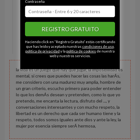
Contraseña
Estado civil:
Casado
Ojos:
Marrón
Pelo:
Castaño
REGISTRO GRATUITO
Constitución:
Normal
Altura:
170 cm
Haciendo click en “Registro Gratuito” estás certificando
Peso:
75 kg
que has leído y aceptado nuestras
condiciones de uso
,
política de privacidad
y la
política de cookies
de nuestra
web y nuestros servicios.
la vida es un juego que hay que jugar, la imposibilidad es
mental, si crees que puedes hacer las cosas las harÁs,
me considero con una madurez muy amplia, hombre de
un gran criterio, escucho primero para poder entender
lo que los demÁs desean y pretenden, como lo que yo
pretendo, me encanta la lectura, disfruto del ..., y
conversaciones interesantes y con mucho respeto, la
libertad es un derecho que cada ser humano tiene y la
respeto, todos somos iguales ante dios y ante la ley, la
mujer por esencia siempre serÁ hermosa,