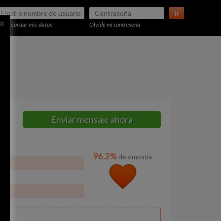
Ir
×
Recordar mis datos
Olvidé mi contraseña
Enviar mensaje ahora
96.2%
de simpatía