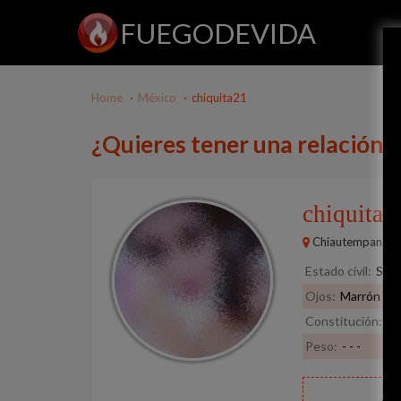
FUEGODEVIDA
Home
México
chiquita21
¿Quieres tener una relación 
chiquita
Chiautempan
Estado civil:
Solt
Ojos:
Marrón
Constitución:
No
Peso:
- - -