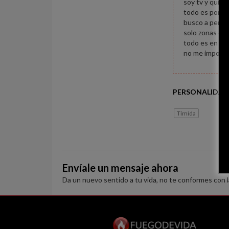
soy tv y quis
todo es por gu
busco a perso
solo zonas de 
todo es en bu
no me importa 
PERSONALIDAD
Tímida
Envíale un mensaje ahora
Da un nuevo sentido a tu vida, no te conformes con 