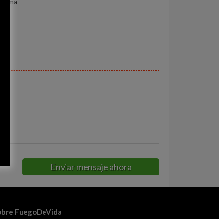
oblema
Enviar mensaje ahora
obre FuegoDeVida