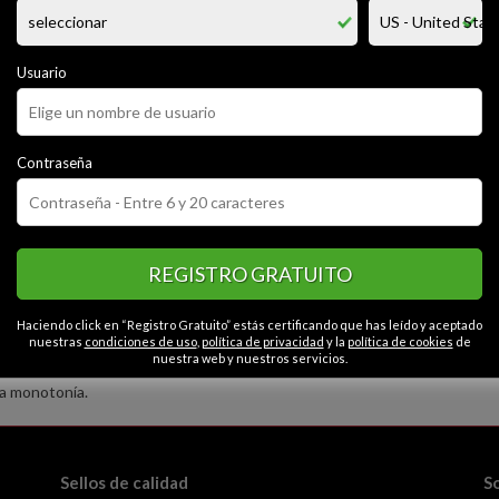
iera tener muchos encuentros con personas..todo discreto sin ningun pr
sto pero si quieres aportar algo sera bien ...
nas mayores de 40 años
chiautempan y tlaxcala no voy a otros lugares
Usuario
en plan no busco ni quiero problemas con nadie
fisico ni nada lo unico que importa es pasar un momento agradable.
Contraseña
CATEGORÍAS
REGISTRO GRATUITO
Haciendo click en “Registro Gratuito” estás certificando que has leído y aceptado
nuestras
condiciones de uso
,
política de privacidad
y la
política de cookies
de
nuestra web y nuestros servicios.
la monotonía.
Sellos de calidad
S