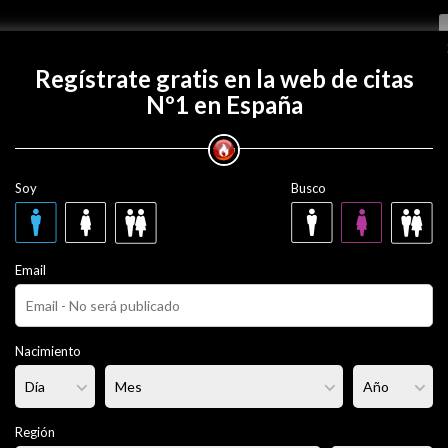
Regístrate gratis
Regístrate gratis en la web de citas
Nº1 en España
con chiquita21?
Soy
Busco
21
30 años
Email
era
Fumador/a:
Sí
Pelo:
Morena
Nacimiento
rmal
Altura:
170 cm
Región