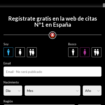
Regístrate gratis
Regístrate gratis en la web de citas
Nº1 en España
con Charlyhs?
Soy
Busco
52 años
a
Email
ero
Fumador/a:
Sí
Pelo:
Moreno
Nacimiento
lgado
Altura:
170 cm
Región