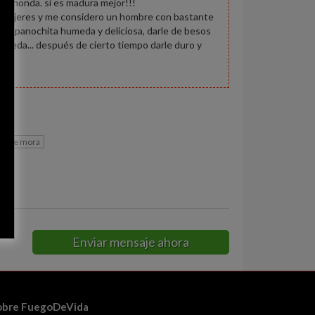
 cachonda. si es madura mejor!!!
s mujeres y me considero un hombre con bastante
r la panochita humeda y deliciosa, darle de besos
 humeda... después de cierto tiempo darle duro y
co de mora
Enviar mensaje ahora
obre FuegoDeVida