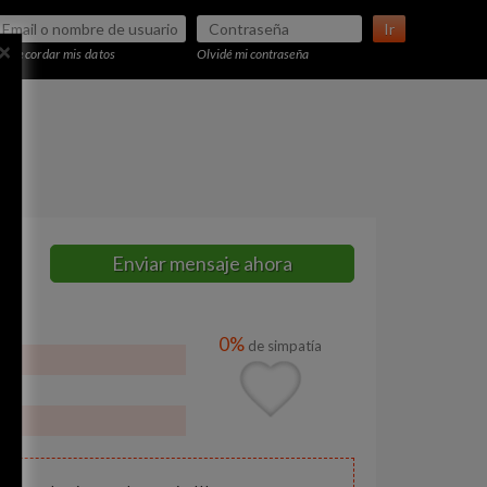
Ir
×
Recordar mis datos
Olvidé mi contraseña
Enviar mensaje ahora
0%
de simpatía