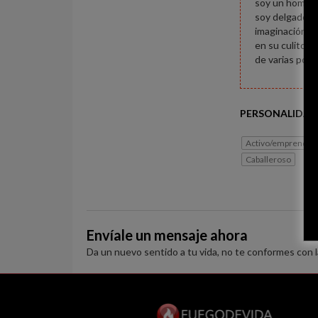
soy un hombre 
soy delgado d
imaginación. m
en su culito h
de varias posi
PERSONALIDAD
Activo/emprended
Caballeroso
Envíale un mensaje ahora
Da un nuevo sentido a tu vida, no te conformes con 