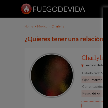
FUEGODEVIDA
Home
México
Charlyhs
¿Quieres tener una relación 
Charlyhs
Texcoco de Mor
Estado civil:
Solt
Ojos:
Marrón
Constitución:
De
Peso:
66 kg