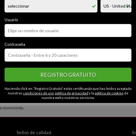
mega ... y me encanta la idea de tener ... fugaz con una mujer ardiente y
e cabello negro piel clara de miembro standard pero ancho me gustan la
e late ... seguido y sin compromisos, me encanta bajarme a besar y chupa
ermoso, besar las ... despacito y poco a poco meterle mi ... en su cuevita
Usuario
ciones como perrito , el 69, de cucharita etc.
Contraseña
CATEGORÍAS
or
Alegre
Cariñoso
Seguro
Honesto
Contactos en Texco
REGISTRO GRATUITO
Haciendo click en “Registro Gratuito” estás certificando que has leído y aceptado
nuestras
condiciones de uso
,
política de privacidad
y la
política de cookies
de
nuestra web y nuestros servicios.
la monotonía.
Sellos de calidad
S