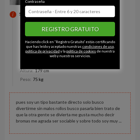
Contraseña
SOBRE MI
Estado civil:
Soltero
REGISTRO GRATUITO
Fumador/a:
Sí
Haciendo click en “Registro Gratuito” estás certificando
Ojos:
Avellana
que has leído y aceptado nuestras
condiciones de uso
,
política de privacidad
y la
política de cookies
de nuestra
Pelo:
Moreno
web y nuestros servicios.
Constitución:
Normal
Altura:
179 cm
Peso:
75 kg
pues soy un tipo bastante directo solo busco
divertirme sin malos rollos busco pasarla bien trato de
que la otra gente se divierta me gusta mucho decir
bromas me agrada ser sociable y sobre todo soy muy ...