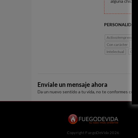
alguna chica p
PERSONALIDAD
Activo/emprended
Con carácter
Si
Intelectual
Gen
Envíale un mensaje ahora
Da un nuevo sentido a tu vida, no te conformes con 
Copyright FuegoDeVida 2026