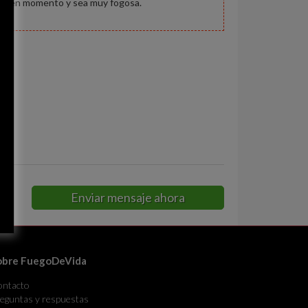
un buen momento y sea muy fogosa.
Enviar mensaje ahora
obre FuegoDeVida
ontacto
eguntas y respuestas