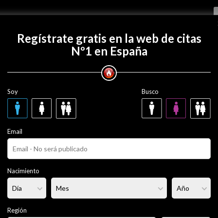
Regístrate gratis
Regístrate gratis en la web de citas
Nº1 en España
 con Cacho81?
Soy
Busco
43 años
Email
iere no decirlo
Fumador/a:
No
Pelo:
Castaño
Nacimiento
rmal
Altura:
185 cm
Región