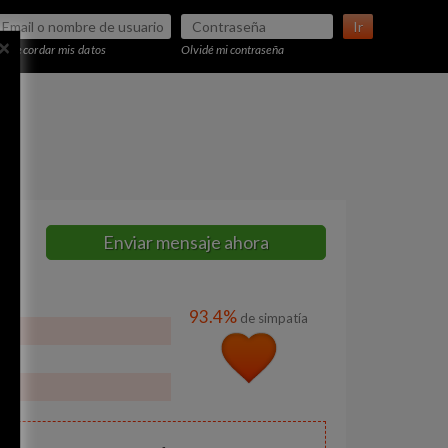
Ir
×
Recordar mis datos
Olvidé mi contraseña
Enviar mensaje ahora
93.4%
de simpatía