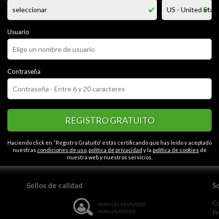
ara tener ... delicioso, no importa edad o condición, solo que guste de 
Usuario
CATEGORÍAS
or
Alegre
Tranquilo
Cariñoso
Educado
Contactos en La paz
mpático
Seguro
Espontáneo
Liberal
Abierto
Contraseña
eroso
Honesto
Gracioso
Caballeroso
REGISTRO GRATUITO
Haciendo click en “Registro Gratuito” estás certificando que has leído y aceptado
la monotonía.
nuestras
condiciones de uso
,
política de privacidad
y la
política de cookies
de
nuestra web y nuestros servicios.
Sellos de calidad
S
C
PERFILES REVISADOS
MANUALMENTE
Pr