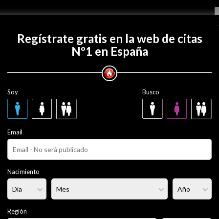
Regístrate gratis
Regístrate gratis en la web de citas
Nº1 en España
 con brunoloco199?
Soy
Busco
o199
30 años
Email
ero
Fumador/a:
No
Pelo:
Moreno
Nacimiento
lleno
Altura:
176 cm
Región