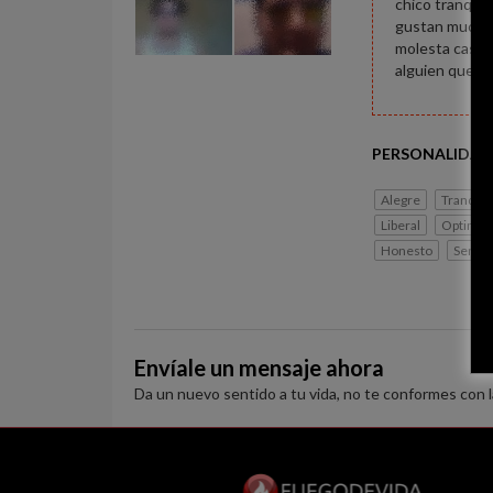
chico tranquil
gustan mucho l
molesta casi n
alguien que l
PERSONALIDAD
Alegre
Tranquil
Liberal
Optimis
Honesto
Sensib
Envíale un mensaje ahora
Da un nuevo sentido a tu vida, no te conformes con 