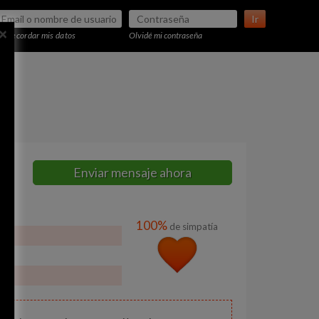
Ir
×
Recordar mis datos
Olvidé mi contraseña
Enviar mensaje ahora
100%
de simpatía