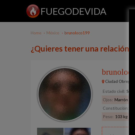
FUEGODEVIDA
Home
México
brunoloco199
¿Quieres tener una relación
brunoloc
Ciudad Obregón
Estado civil:
Solt
Ojos:
Marrón
Constitución:
Re
Peso:
103 kg