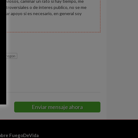
s lluviosos, caminar un rato si hay tiempo, me
ontroversiales o de interes publico, no se me
y dar apoyo si es necesario, en general soy
d obregon
Enviar mensaje ahora
obre FuegoDeVida