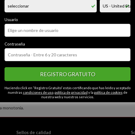
o de la ciudad de navojoa, sonora , platicador, divertido, me gustan los dia
as peliculas y los documentales en general, sobretodo si son de temas c
ada, me gusta escuchar y poner atencion a las opiniones de las personas 
e gusta escuchar y ser escuchado
Usuario
CATEGORÍAS
Contraseña
o
Educado
Simpático
Extrovertido
Seguro
Contactos en Ciuda
ta
Abierto
Intelectual
Fiel
Conservador
le
Gracioso
Caballeroso
REGISTRO GRATUITO
Haciendo click en “Registro Gratuito” estás certificando que has leído y aceptado
nuestras
condiciones de uso
,
política de privacidad
y la
política de cookies
de
nuestra web y nuestros servicios.
la monotonía.
Sellos de calidad
S