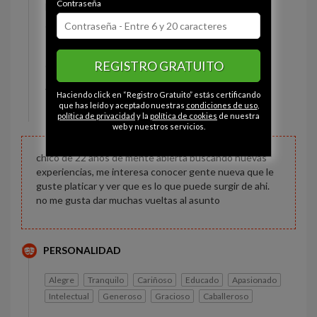
Contraseña
Estado civil:
Soltero
Ojos:
Marrón
Pelo:
Moreno
REGISTRO GRATUITO
Constitución:
Normal
Altura:
161 cm
Haciendo click en “Registro Gratuito” estás certificando
Peso:
65 kg
que has leído y aceptado nuestras
condiciones de uso
,
política de privacidad
y la
política de cookies
de nuestra
web y nuestros servicios.
chico de 22 años de mente abierta buscando nuevas
experiencias, me interesa conocer gente nueva que le
guste platicar y ver que es lo que puede surgir de ahi.
no me gusta dar muchas vueltas al asunto
PERSONALIDAD
Alegre
Tranquilo
Cariñoso
Educado
Apasionado
Intelectual
Generoso
Gracioso
Caballeroso