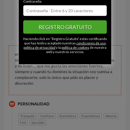
Contraseña
Estado civil:
Casada
Ojos:
Marrón
Pelo:
Castaña
REGISTRO GRATUITO
Constitución:
Rellena
Altura:
155 cm
Haciendo click en “Registro Gratuito” estás certificando
que has leído y aceptado nuestras
condiciones de uso
,
política de privacidad
y la
política de cookies
de nuestra
web y nuestros servicios.
en busca de una aventura discreta sin compromisos y
sin malos rollos, pido discreción, soy una gordita tetona
y de buen ... que me gusta las emociones fuertes,
siempre y cuando tu domines la situación soy sumisa a
complacerte. solo lo único que pido es placer y
discreción
PERSONALIDAD
Tranquila
Cariñosa
Romántica
Espontánea
Abierta
Fiel
Sensible