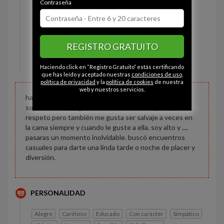
Contraseña
Estado civil:
Soltero
Ojos:
Avellana
Pelo:
Moreno
REGISTRO GRATUITO
Altura:
179 cm
Peso:
100 kg
Haciendo click en “Registro Gratuito” estás certificando
que has leído y aceptado nuestras
condiciones de uso
,
política de privacidad
y la
política de cookies
de nuestra
web y nuestros servicios.
hagamos el amor
soy atrevido, me gusta tratar bien a las mujeres, con
respeto pero también me gusta ser salvaje a veces en
la cama siempre y cuando le guste a ella. soy alto y ....
pasaras un momento inolvidable. buscó encuentros
casuales para darte una linda tarde o noche de placer y
diversión.
PERSONALIDAD
Alegre
Cariñoso
Educado
Con carácter
Simpático