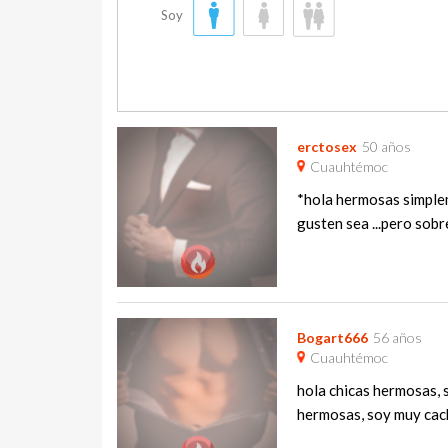
Soy
erctosex
50 años
Cuauhtémoc
*hola hermosas simplem
gusten sea ...pero sobre
Bogart666
56 años
Cuauhtémoc
hola chicas hermosas, s
hermosas, soy muy cacho