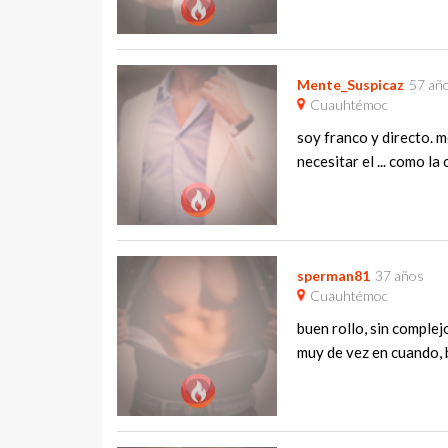
Mente_Suspicaz
57 añ
Cuauhtémoc
soy franco y directo. m
necesitar el ... como la
sperman81
37 años
Cuauhtémoc
buen rollo, sin comple
muy de vez en cuando, b