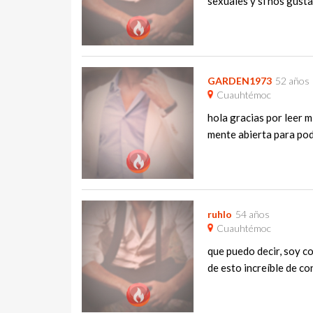
sexuales y si nos gust
GARDEN1973
52 años
Cuauhtémoc
hola gracias por leer m
mente abierta para pode
ruhlo
54 años
Cuauhtémoc
que puedo decir, soy co
de esto increíble de co