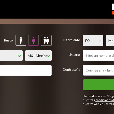
Regístrate gratis
Nacimiento
Busco
Usuario
Contraseña
Haciendo click en “Regi
nuestras
condiciones d
nuestra web y nuestros 