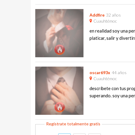
Addfire
32 años
Cuauhtémoc
en realidad soy una per
platicar, salir y divertir
oscar693x
44 años
Cuauhtémoc
descríbete con tus pro
superando. soy una pers