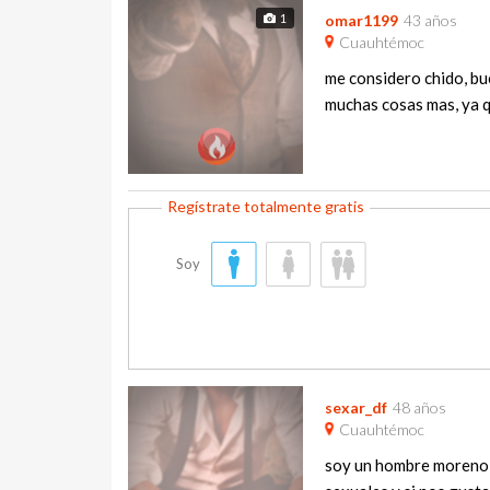
1
omar1199
43 años
Cuauhtémoc
me considero chido, bue
muchas cosas mas, ya q
Soy
sexar_df
48 años
Cuauhtémoc
soy un hombre moreno, p