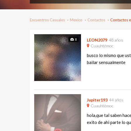
Encuentros Casuales
Mexico
Contactos
Contactos 
8
LEON2079
48 años
Cuauhtémoc
busco lo mismo que ust
bailar sensualmente
Jupiter193
44 años
Cuauhtémoc
hola,que tal saben hace
exito de ahi parte lo qu