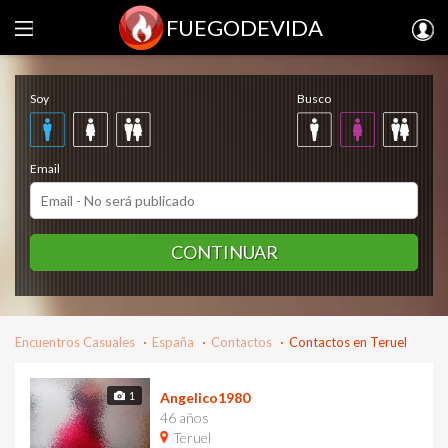
FUEGODEVIDA
Regístrate gratis
Soy
Busco
Email
CONTINUAR
Encuentros Casuales
España
Contactos
Contactos en Teruel
1
Angelico1980
46 años
Teruel