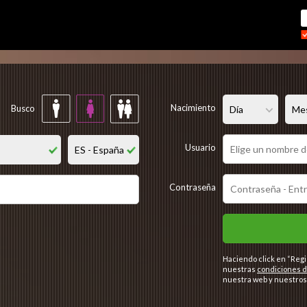
Regístrate gratis
Nacimiento
Busco
Usuario
Contraseña
Haciendo click en “Regi
nuestras
condiciones d
nuestra web y nuestros 