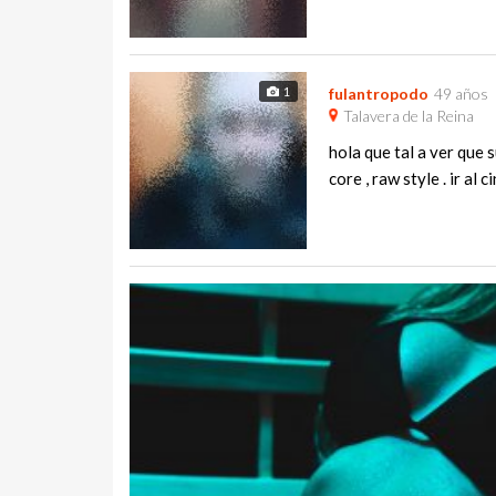
1
fulantropodo
49 años
Talavera de la Reina
hola que tal a ver que 
core , raw style . ir al c