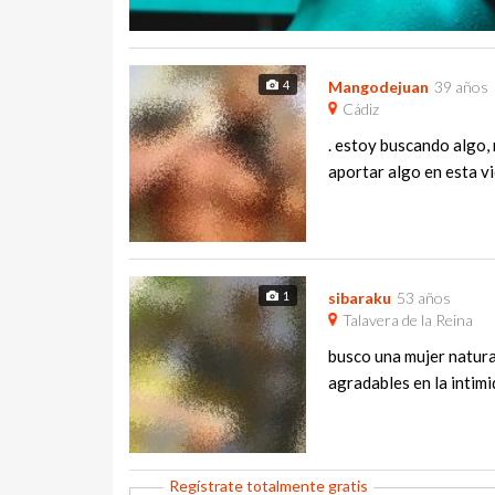
4
Mangodejuan
39 años
Cádiz
. estoy buscando algo,
aportar algo en esta vi
1
sibaraku
53 años
Talavera de la Reina
busco una mujer natural
agradables en la intimid