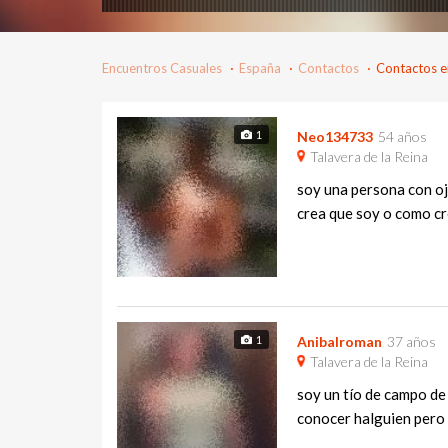
Encuentros Casuales
España
Contactos
Contactos en
1
Neo134733
54 años
Talavera de la Reina
soy una persona con ojo
crea que soy o como cre
1
Anibalroman
37 años
Talavera de la Reina
soy un tío de campo de
conocer halguien pero 