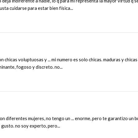
deja indiferente a nadie, lo q para mí representa la mayor virtud q 
usta cuidarse para estar bien física...
con chicas voluptuosas y ... mi numero es solo chicas. maduras y chica
nante, fogoso y discreto. no...
n diferentes mujeres, no tengo un ... enorme, pero te garantizo un bu
 gusto. no soy experto, pero...