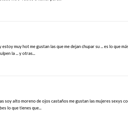
 y estoy muy hot me gustan las que me dejan chupar su ... es lo que má
pen la ... y otras...
ras soy alto moreno de ojos castaños me gustan las mujeres sexys con b
es lo que tienes que...