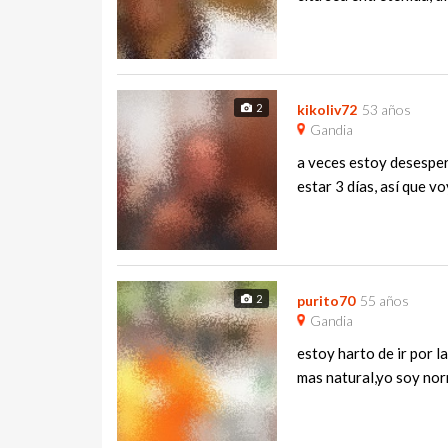
2
kikoliv72
53 años
Gandia
a veces estoy desespera
estar 3 días, así que vo
2
purito70
55 años
Gandia
estoy harto de ir por 
mas natural,yo soy norm