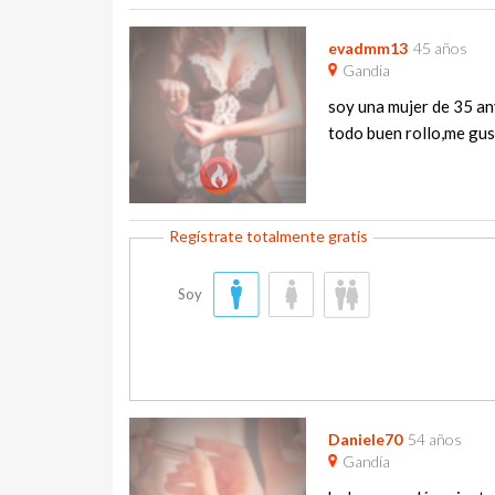
evadmm13
45 años
Gandia
soy una mujer de 35 an
todo buen rollo,me gust
Soy
Daniele70
54 años
Gandía