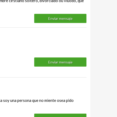
bre cirstiano soltero, divorciado ou viuodo, que
Enviar mensaje
Enviar mensaje
la soy una persona que no miente osea pido