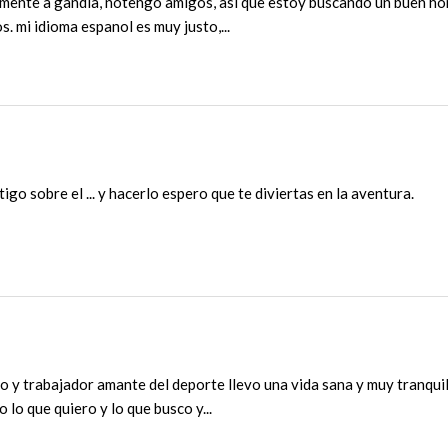
mente a gandia, notengo amigos, asi que estoy buscando un buen hom
s. mi idioma espanol es muy justo,...
igo sobre el ... y hacerlo espero que te diviertas en la aventura.
o y trabajador amante del deporte llevo una vida sana y muy tranqui
 lo que quiero y lo que busco y...