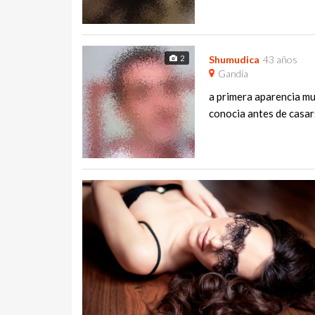
2
Shumudica
43 años
Gandía
a primera aparencia mu
conocia antes de casars