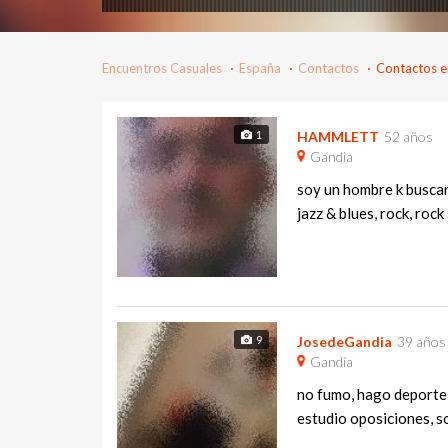
Encuentros Casuales
España
Contactos
Contactos e
1
HAMMLETT
52 años
Gandia
soy un hombre k buscar 
jazz & blues, rock, rock
9
JosedeGandia
39 años
Gandía
no fumo, hago deporte, 
estudio oposiciones, soy