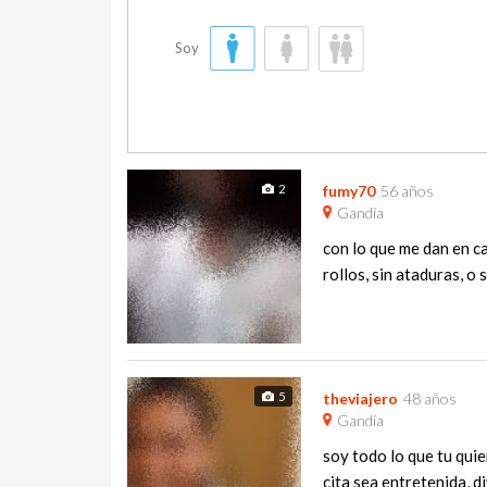
Soy
2
fumy70
56 años
Gandía
con lo que me dan en ca
rollos, sin ataduras, o 
5
theviajero
48 años
Gandía
soy todo lo que tu quie
cita sea entretenida, di