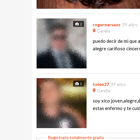
2
rogernarvaez
39 años
Gandía
puedo decir de mi que 
alegre cariñoso cincer
1
tolen27
39 años
Gandía
soy xico joven,alegre,
estas enfermo y te cuida 