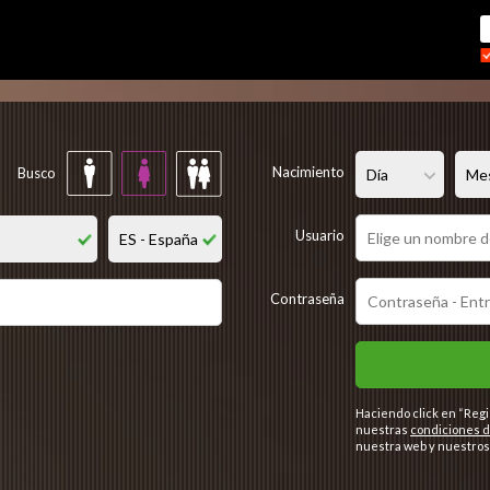
Regístrate gratis
Nacimiento
Busco
Usuario
Contraseña
Haciendo click en “Regi
nuestras
condiciones d
nuestra web y nuestros 