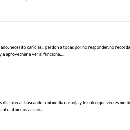
do, necesito caricias... perdon a todas por no responder, no recordab
y a aprovechar a ver si funciona.....
las discotecas buscando a mi media naranja y lo unico que veo es med
al o al menos asi me...