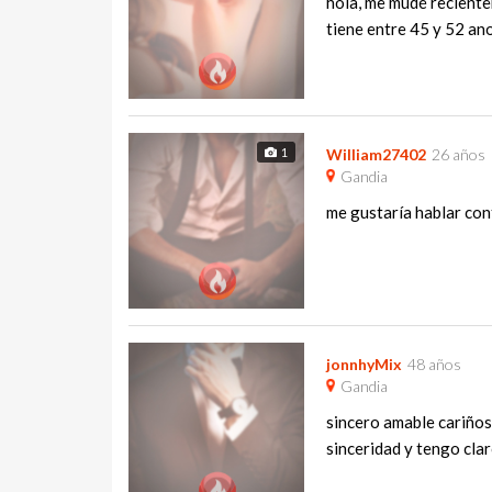
hola, me mudé reciente
tiene entre 45 y 52 ano
1
William27402
26 años
Gandia
me gustaría hablar cont
jonnhyMix
48 años
Gandia
sincero amable cariños
sinceridad y tengo claro