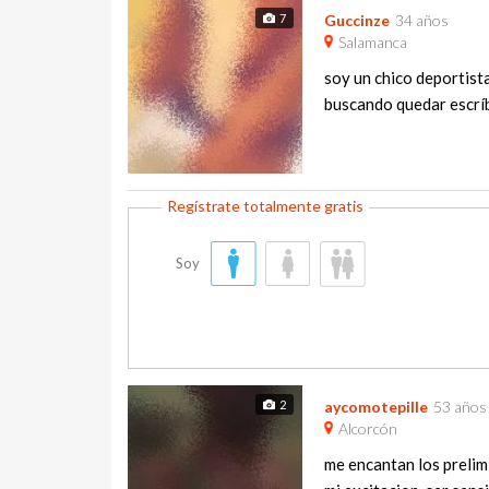
7
Guccinze
34 años
Salamanca
soy un chico deportist
buscando quedar escríb
Soy
2
aycomotepille
53 años
Alcorcón
me encantan los prelimi