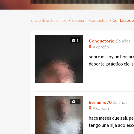
Encuentros Casuales
España
Contactos
Contactos e
1
Conductorjo
56 años
Alcorcón
sobre mi soy un hombre
deporte ,práctico cicli
4
herminio70
55 años
Alcorcón
hace meses que salí, pe
tengo una hija adolesce