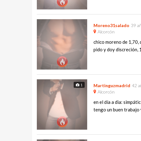
Moreno31salado
39 a
Alcorcón
chico moreno de 1,70, 
pido y doy discreción, 
1
Martinguzmadrid
42 a
Alcorcón
en el día a dia: simpáti
tengo un buen trabajo y