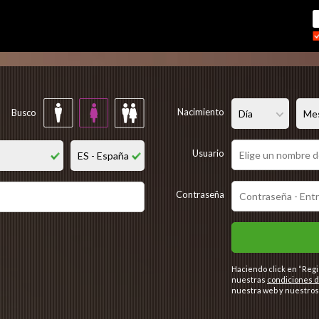
Regístrate gratis
Nacimiento
Busco
Usuario
Contraseña
Haciendo click en “Regi
nuestras
condiciones d
nuestra web y nuestros 