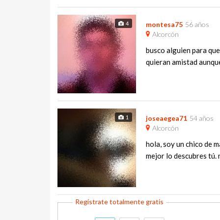
4
montesa75
56 años
Alcorcón
busco alguien para que
quieran amistad aunque 
1
joseaegea71
54 años
Alcorcón
hola, soy un chico de m
mejor lo descubres tú. m