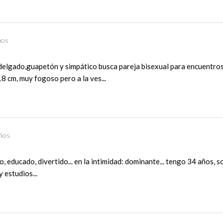
ños
delgado,guapetón y simpático busca pareja bisexual para encuentros
18 cm, muy fogoso pero a la ves...
ños
co, educado, divertido... en la intimidad: dominante... tengo 34 años, s
 estudios...