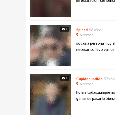
mi excitacion, ser sens
4
Spined
56 años
Alcorcón
soy una persona muy ab
necesario. llevo varios
2
Cupidohundido
57 año
Alcorcón
hola a todas,aunque no
ganas de pasarlo bien,s