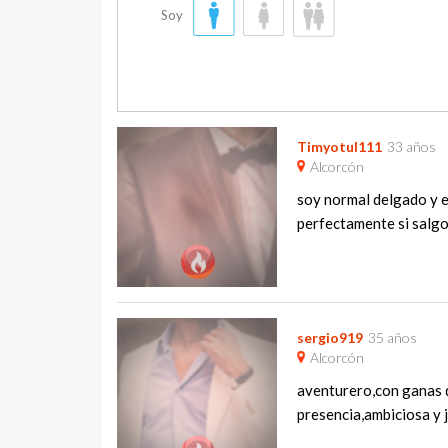
Soy
Timyotul111
33 años
Alcorcón
soy normal delgado y e
perfectamente si salgo 
sergio919
35 años
Alcorcón
aventurero,con ganas d
presencia,ambiciosa y 