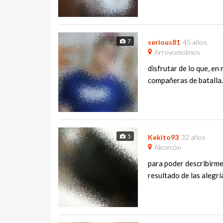
7
serious81
45 años
Arroyomolinos
disfrutar de lo que, en
compañeras de batalla..
5
Kekito93
32 años
Alcorcón
para poder describirme 
resultado de las alegrí