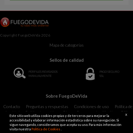
Copyright FuegoDeVida 2026
Mapa de categorías
Sellos de calidad
PERFILES REVISADOS
PAGO SEGURO
MANUALMENTE
SSL
Sobre FuegoDeVida
Contacto
Preguntas y respuestas
Condiciones de uso
Política de
privacidad
Política de cookies
Blog
Programa de afiliación
Billing
X
Este sitio web utiliza cookies propias y de terceros para mejorar la
Support
18 U.S.C. 2257 Record-Keeping Requirements Compliance
accesibilidad y elaborar información estadística sobre su navegación. Si
Statement Exempt
sigue navegando, consideramos que acepta su uso. Para más información
visita nuestra
Política de Cookies
.