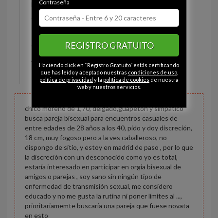
Contraseña
Estado civil:
Soltero
Ojos:
Marrón
Pelo:
Moreno
REGISTRO GRATUITO
Constitución:
Delgado
Altura:
168 cm
Haciendo click en “Registro Gratuito” estás certificando
Peso:
73 kg
que has leído y aceptado nuestras
condiciones de uso
,
política de privacidad
y la
política de cookies
de nuestra
web y nuestros servicios.
chico moreno de 1,70, delgado,guapetón y simpático
busca pareja bisexual para encuentros casuales de
entre edades de 28 años a los 40, pido y doy discreción,
18 cm, muy fogoso pero a la ves caballeroso, no
dispongo de sitio, y estoy en madrid de paso , por lo que
la discreción con un desconocido como yo es total,
estaría interesado en participar en orgia bisexual de
amigos o parejas , soy sano sin ningún tipo de
enfermedad de transmisión sexual, me considero
educado y no me gusta la rutina ni poner límites al ...,
prioritariamemte buscaría una pareja que fuese novata
en esto