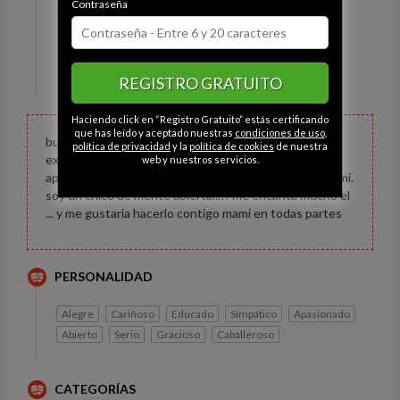
Contraseña
Estado civil:
Soltero
Ojos:
Marrón
Pelo:
Castaño
REGISTRO GRATUITO
Constitución:
Deportista
Haciendo click en “Registro Gratuito” estás certificando
que has leído y aceptado nuestras
condiciones de uso
,
busco mujeres bellas que les guste el placer de vivir
política de privacidad
y la
política de cookies
de nuestra
experiencias inolvidables .!! me gustaria mucho
web y nuestros servicios.
aprender de ellas y que sobretodo ellas aprendan de mi.
soy un chico de mente abierta...!! me encanta mucho el
... y me gustaria hacerlo contigo mami en todas partes
PERSONALIDAD
Alegre
Cariñoso
Educado
Simpático
Apasionado
Abierto
Serio
Gracioso
Caballeroso
CATEGORÍAS