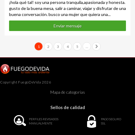
¡hola qué tal! soy una persona tranquila,apasionada y honesta.
gusto de la buena mesa, salir a caminar, viajar y disfrutar de una
buena conversación. busco una mujer que quiera una...
Enviar mensaje
1
2
3
4
5
...
Copyright FuegoDeVida 2026
Mapa de categorías
Sellos de calidad
PERFILES REVISADOS
PAGO SEGURO
MANUALMENTE
SSL