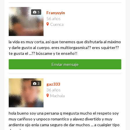
5
Franyuyin
56 años
Cuenca
la vida es muy corta, así que tenemos que disfrutarla al máximo
y darle gusto al cuerpo. eres multiorgasmica?? eres squirter??
te gusta el ...?? búscame y te enseño!!
Enviar mensaje
3
gaz333
36 años
Machala
hola bueno soy una persana q megusta mucho el respeto soy
muy cariñoso y unpoco romantico y alavez divertido y muy
ardiente ojo enla cama seguro de dar muchos ... a cualqier tipo