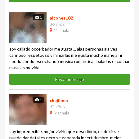
1
alcones102
36 años
Machala
soy callado occerbador me gusta ... alas personas ala ves
cariñoso respetuoso y mimarlas me gusta mucho manejar ir
conduciondo escuchando musica romanticas baladas escuchar
musicas movidas...
Enviar mensaje
1
chejilmer
42 años
Machala
soy impredecible, mejor vivirlo que describirlo, es decir se
puede dar detalles pero se generaria incertidumbre, mejor