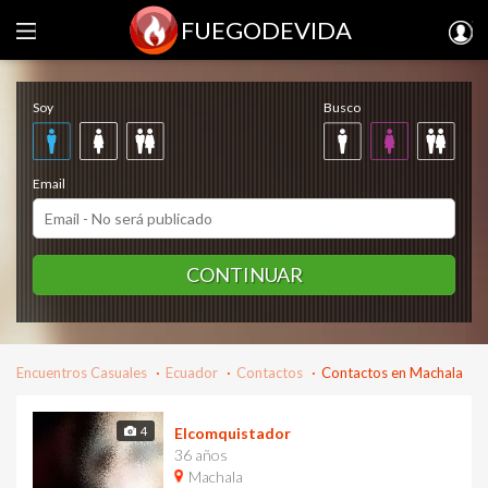
FUEGODEVIDA
Regístrate gratis
Soy
Busco
Email
CONTINUAR
Encuentros Casuales
Ecuador
Contactos
Contactos en Machala
4
Elcomquistador
36 años
Machala