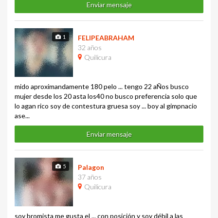
Enviar mensaje
1
FELIPEABRAHAM
32 años
Quilicura
mido aproximandamente 180 pelo ... tengo 22 aÑos busco
mujer desde los 20 asta los40 no busco preferencia solo que
lo agan rico soy de contestura gruesa soy ... boy al gimpnacio
ase...
Enviar mensaje
5
Palagon
37 años
Quilicura
soy bromista me gusta el ... con posición y soy débil a las