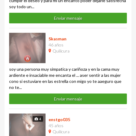
cumplir el deseo y para mí un encanto poder dejarle satisfecha
soy todo un...
Enviar mensaje
Skasman
46 años
Quilicura
soy una persona muy simpatica y cariñoza y en la cama muy
ardiente e insaciable me encanta el ... aser sentir a las mujer
cono si estuviare en las estrella con migo yo te aaeguro que
no te...
Enviar mensaje
4
enstgo035
45 años
Quilicura