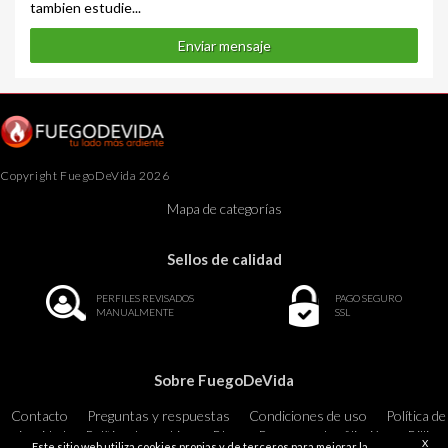
tambien estudie...
Enviar mensaje
Copyright FuegoDeVida 2026
Mapa de categorías
Sellos de calidad
PERFILES REVISADOS
PAGO SEGURO
MANUALMENTE
SSL
Sobre FuegoDeVida
Contacto
Preguntas y respuestas
Condiciones de uso
Política de
privacidad
Política de cookies
Blog
Programa de afiliación
Billing
X
Este sitio web utiliza cookies propias y de terceros para mejorar la