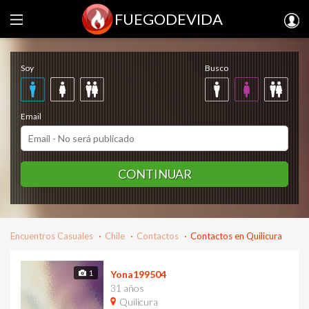
FUEGODEVIDA
Regístrate gratis
Soy
Busco
Email
CONTINUAR
Encuentros Casuales
Chile
Contactos
Contactos en Quilicura
1
Yona199504
31 años
Quilicura