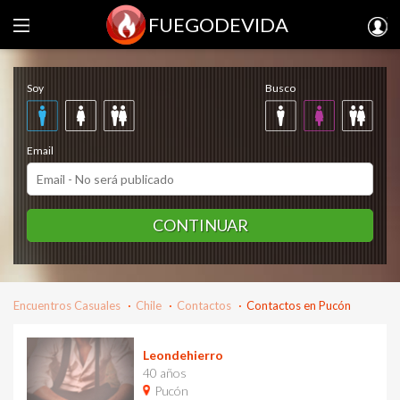
FUEGODEVIDA
Regístrate gratis
Soy
Busco
Email
CONTINUAR
Encuentros Casuales
Chile
Contactos
Contactos en Pucón
Leondehierro
40 años
Pucón