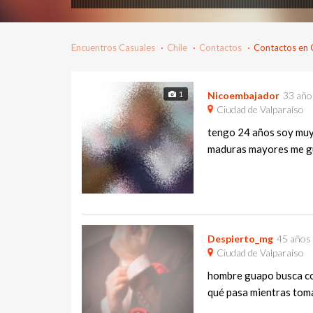
Encuentros Casuales
Chile
Contactos
Contactos en 
1
Nicoembajador
33 año
Ciudad de Valparaíso
tengo 24 años soy muy 
maduras mayores me gu
Despierto_mg
45 años
Ciudad de Valparaíso
hombre guapo busca con
qué pasa mientras toma