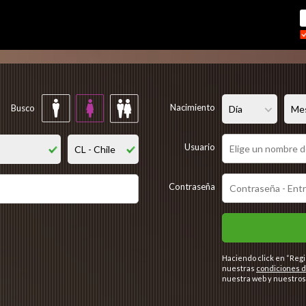
Regístrate gratis
Nacimiento
Busco
Usuario
Contraseña
Haciendo click en “Regi
nuestras
condiciones d
nuestra web y nuestros 