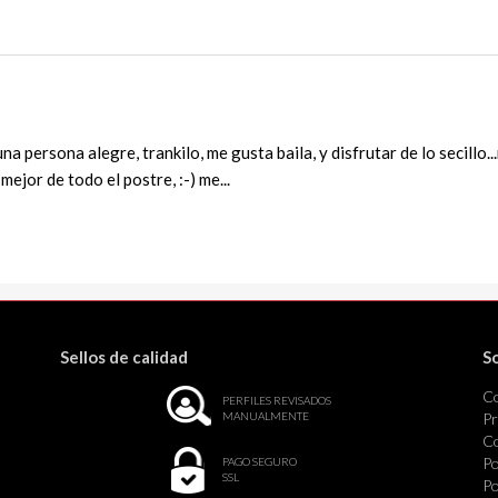
una persona alegre, trankilo, me gusta baila, y disfrutar de lo secill
ejor de todo el postre, :-) me...
Sellos de calidad
S
C
PERFILES REVISADOS
MANUALMENTE
Pr
Co
Po
PAGO SEGURO
SSL
Po