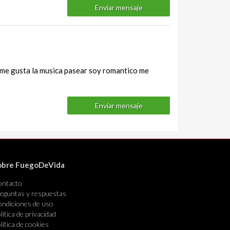
Enviar mensaje
o...me gusta la musica pasear soy romantico me
Enviar mensaje
obre FuegoDeVida
ontacto
eguntas y respuestas
ndiciones de uso
lítica de privacidad
lítica de cookies