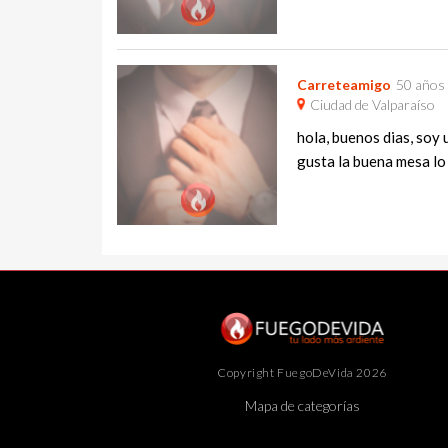
Carreteamigo
50 años
Ciudad de Valparaíso
hola, buenos dias, soy 
gusta la buena mesa lo m
Copyright FuegoDeVida 2026
Mapa de categorías