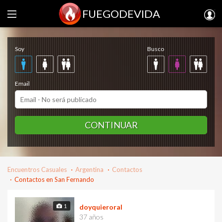
FUEGODEVIDA
Regístrate gratis
Soy
Busco
Email
CONTINUAR
Encuentros Casuales
Argentina
Contactos
Contactos en San Fernando
1
doyquieroral
37 años