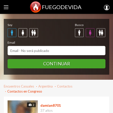
FUEGODEVIDA
Regístrate gratis
Soy
Busco
Email
CONTINUAR
Encuentros Casuales
Argentina
Contactos
Contactos en Congreso
2
damian8701
37 años