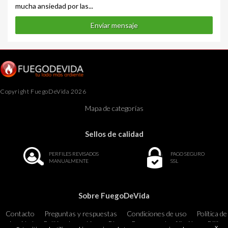
mucha ansiedad por las...
Enviar mensaje
Copyright FuegoDeVida 2026
Mapa de categorías
Sellos de calidad
PERFILES REVISADOS
PAGO SEGURO
MANUALMENTE
SSL
Sobre FuegoDeVida
Contacto
Preguntas y respuestas
Condiciones de uso
Política de
privacidad
Política de cookies
Blog
Programa de afiliación
Billing
X