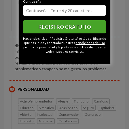
Contraseña
Estado civil:
Casado
Ojos:
Marrón
Pelo:
Moreno
REGISTRO GRATUITO
Constitución:
Normal
Haciendo click en “Registro Gratuito” estás certificando
que has leído y aceptado nuestras
condiciones de uso
,
discreto que entiende la fantasias , saludable
política de privacidad
y la
política de cookies
de nuestra
,higieneico no soy psicologo pero entiendo a las
web y nuestros servicios.
personas y parejas que desean tener un encuentro o
realizar una fantasias ,se lo que me gusta no soy
problematico y tampoco no me gusta los problemas.
PERSONALIDAD
Activo/emprendedor
Alegre
Tranquilo
Cariñoso
Educado
Simpático
Apasionado
Seguro
Optimista
Abierto
Intelectual
Conservador
Generoso
Honesto
Gracioso
Caballeroso