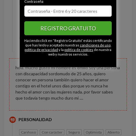
Contraseña
Estado civil:
Soltero
Ojos:
Marrón
Pelo:
Moreno
REGISTRO GRATUITO
Constitución:
Normal
Altura:
161 cm
Haciendo click en “Registro Gratuito” estás certificando
Peso:
52 kg
que has leído y aceptado nuestras
condiciones de uso
,
política de privacidad
y la
política de cookies
de nuestra
web y nuestros servicios.
hola. mucho gusto mi nombre es emilio soy una persona
con discapacidad sordomudo de 25 años, quiero
conocer en persona también quiero hacer el amor
contigo en el hotel unos dias porque yo nunca he
hecho el amor con las mujeres nada. por favor sabes
que todavía tengo mucho duro mi ....
PERSONALIDAD
Cariñoso
Con carácter
Seguro
Optimista
Abierto