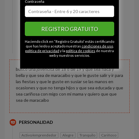
Contraseña
Estado civil:
Soltero
Ojos:
Marrón
Pelo:
Moreno
REGISTRO GRATUITO
Constitución:
Delgado
Altura:
120 cm
Haciendo click en “Registro Gratuito” estás certificando
Peso:
53 kg
que has leído y aceptado nuestras
condiciones de uso
,
política de privacidad
y la
política de cookies
de nuestra
web y nuestros servicios.
busco una jovencita de 18 o de 19 y que sea flaca y
bella y que sea de maracaibo y que le guste salir y ir para
las fiestas y que le guste en susiar se las manos en
ocasiones y que no tenga hijos y que sea educada y que
sea cariñosa con migo con mi mama y quiero que que
sea de maracaibo
PERSONALIDAD
Activo/emprendedor
Alegre
Tranquilo
Cariñoso