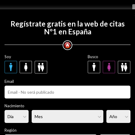
Regístrate gratis
Regístrate gratis en la web de citas
Nº1 en España
 con gjmm25?
Soy
Busco
1 años
Email
ero
Fumador/a:
No
Pelo:
Castaño
Nacimiento
rmal
Altura:
168 cm
Región