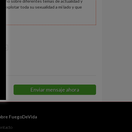
 mucho sobre diferentes temas de actualidad y
der explotar toda su sexualidad a mi lado y que
aibo
Enviar mensaje ahora
obre FuegoDeVida
ontacto