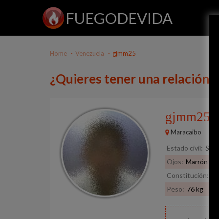
FUEGODEVIDA
Home
Venezuela
gjmm25
¿Quieres tener una relación
gjmm25
5
Maracaibo
Estado civil:
Solt
Ojos:
Marrón
Constitución:
No
Peso:
76 kg