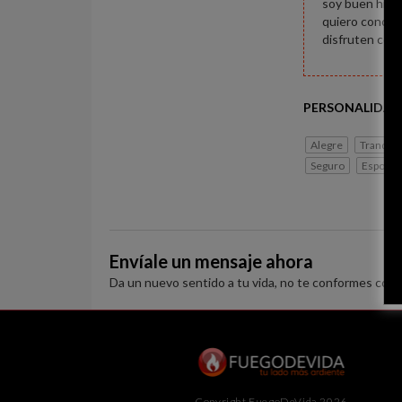
soy buen hijo 
quiero conocer
disfruten conmi
PERSONALIDAD
Alegre
Tranquil
Seguro
Espontá
Envíale un mensaje ahora
Da un nuevo sentido a tu vida, no te conformes con 
Copyright FuegoDeVida 2026