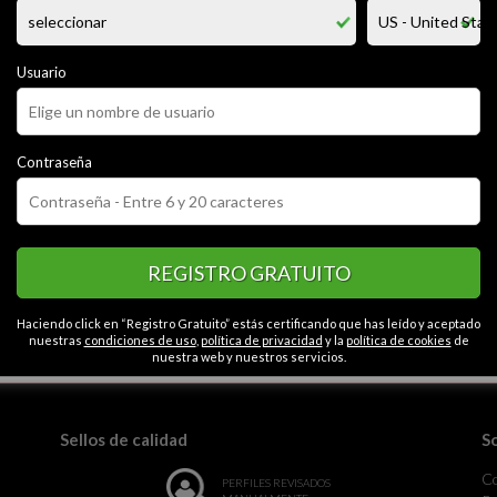
y buen padre amigo servicial y tratable buen conversador me gusta leer
 lindas y bella mujeres que quieran salir de la rutina y la monotonia y po
go y yo con ellas todos los placeres del ...
Usuario
CATEGORÍAS
Contraseña
o
Cariñoso
Simpático
Apasionado
Romántico
Contactos en Marac
neo
Generoso
Caballeroso
REGISTRO GRATUITO
Haciendo click en “Registro Gratuito” estás certificando que has leído y aceptado
nuestras
condiciones de uso
,
política de privacidad
y la
política de cookies
de
la monotonía.
nuestra web y nuestros servicios.
Sellos de calidad
S
C
PERFILES REVISADOS