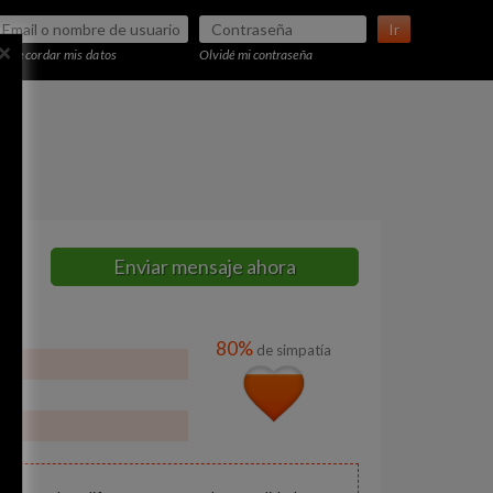
Ir
×
Recordar mis datos
Olvidé mi contraseña
Enviar mensaje ahora
80%
de simpatía