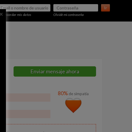
Ir
×
Recordar mis datos
Olvidé mi contraseña
Enviar mensaje ahora
80%
de simpatía