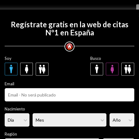
Regístrate gratis
Regístrate gratis en la web de citas
Nº1 en España
con elcanoso83?
Soy
Busco
83
43 años
Email
ero
Fumador/a:
- - -
Pelo:
Moreno
Nacimiento
lgado
Altura:
168 cm
Región