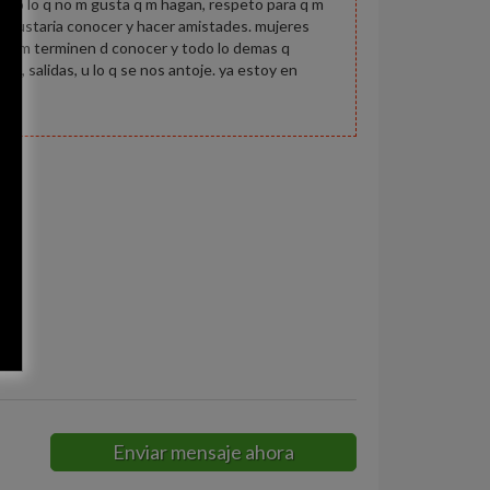
hago lo q no m gusta q m hagan, respeto para q m
e gustaria conocer y hacer amistades. mujeres
ara q m terminen d conocer y todo lo demas q
o, salidas, u lo q se nos antoje. ya estoy en
as
Enviar mensaje ahora