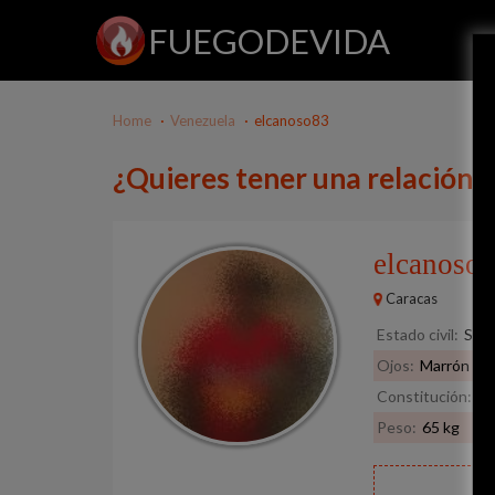
FUEGODEVIDA
Home
Venezuela
elcanoso83
¿Quieres tener una relación 
elcanoso
Caracas
Estado civil:
Solt
Ojos:
Marrón
Constitución:
De
Peso:
65 kg