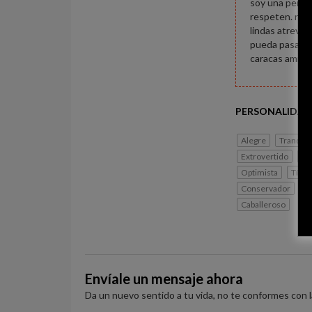
soy una person
respeten. no t
lindas atrevid
pueda pasar, q
caracas amigas
PERSONALIDAD
Alegre
Tranquil
Extrovertido
Ap
Optimista
Tími
Conservador
G
Caballeroso
Envíale un mensaje ahora
Da un nuevo sentido a tu vida, no te conformes con 