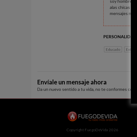
soy hombre jov
alas chicas t
mensajes no s
PERSONALIDAD
Educado
Extrov
Envíale un mensaje ahora
Da un nuevo sentido a tu vida, no te conformes con 
Copyright FuegoDeVida 2026