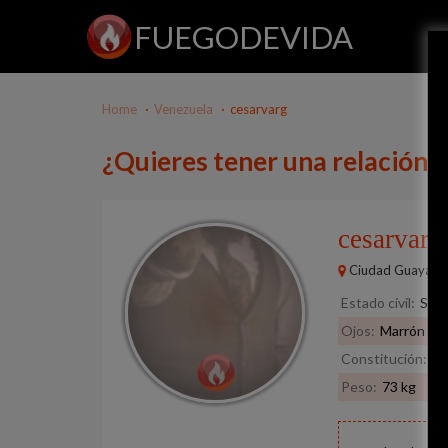
FUEGODEVIDA
Home
Venezuela
cesarvarg
¿Quieres tener una relación 
cesarvar
Ciudad Guayana
Estado civil:
Solt
Ojos:
Marrón
Constitución:
No
Peso:
73 kg