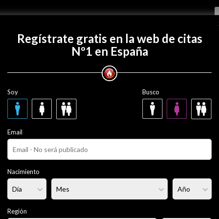
Regístrate gratis
Regístrate gratis en la web de citas
Nº1 en España
con cesarvarg?
Soy
Busco
g
47 años
Email
ero
Fumador/a:
No
Pelo:
Moreno
Nacimiento
rmal
Altura:
170 cm
Región