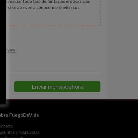
a realizar todo tipo de fantasias eroticas alas
tabu si se atreven a conocerme envien sus
d guayana
Enviar mensaje ahora
obre FuegoDeVida
ontacto
eguntas y respuestas