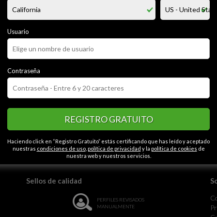
en de 36 años mi nombre es cesar vargas me gusta mucho los y me encant
rios mhm soy muy ... y me gusta experimentar mucho en la cama no tengo 
e arrepentiran saludos y las espero un beso para todas
Usuario
CATEGORÍAS
Contraseña
ertido
Seguro
Optimista
Abierto
Caballeroso
Contactos en Ciuda
REGISTRO GRATUITO
la monotonía.
Haciendo click en “Registro Gratuito” estás certificando que has leído y aceptado
nuestras
condiciones de uso
,
política de privacidad
y la
política de cookies
de
nuestra web y nuestros servicios.
Sellos de calidad
S
C
PERFILES REVISADOS
MANUALMENTE
Pr