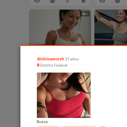
6
divinisamorsh
37 años
Distrito Federal
DulceV27
SolNia16
32 años
48 añ
Ixtapalapa
Ixtapalapa
9
Busca