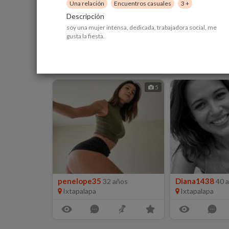
Una relación
Encuentros casuales
3 +
Descripción
soy una mujer intensa, dedicada, trabajadora social, me
Salvado...
Afrox
41 años
20 años
gusta la fiesta.
Ixtapalapa
5
penelope35
Diana1438
32 años
40 
Ixtapalapa
Ixtapalapa