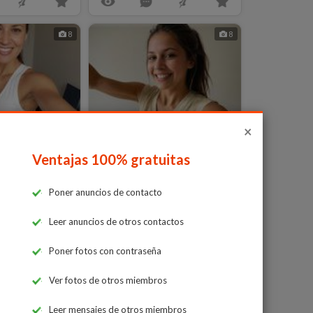
8
8
×
Ventajas 100% gratuitas
Dolores340
os
38 años
Ixtapalapa
Poner anuncios de contacto
Leer anuncios de otros contactos
4
3
Poner fotos con contraseña
Ver fotos de otros miembros
Leer mensajes de otros miembros