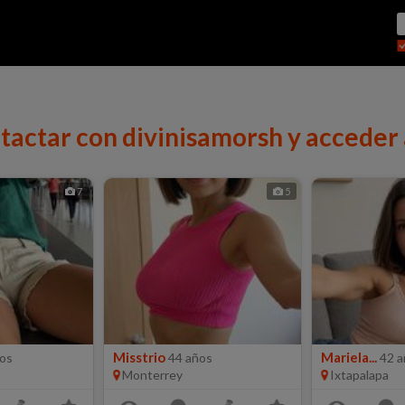
tactar con divinisamorsh y acceder 
7
5
Misstrio
Mariela...
os
44 años
42 a
Monterrey
Ixtapalapa