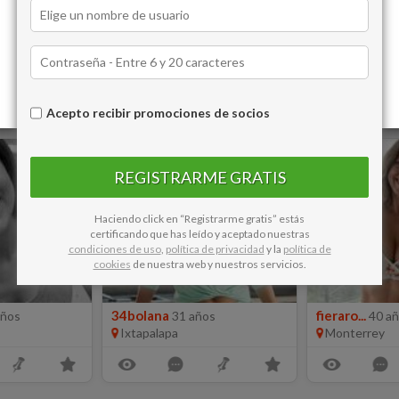
Pisanna34
Alberta453
37 años
4
Ixtapalapa
Guadalajara
Acepto recibir promociones de socios
5
6
REGISTRARME GRATIS
Haciendo click en “Registrarme gratis” estás
certificando que has leído y aceptado nuestras
condiciones de uso
,
política de privacidad
y la
política de
cookies
de nuestra web y nuestros servicios.
34bolana
fieraro...
años
31 años
40 a
Ixtapalapa
Monterrey