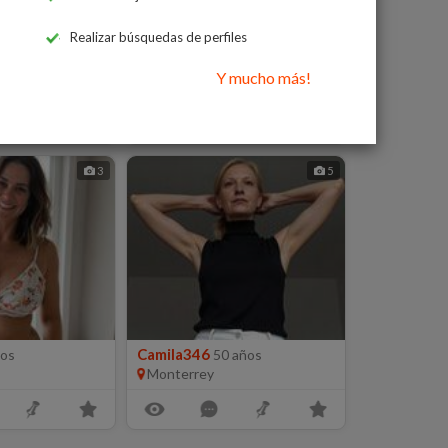
Realizar búsquedas de perfiles
Amistad85
4 años
41 años
Y mucho más!
Monterrey
3
5
Camila346
ños
50 años
Monterrey