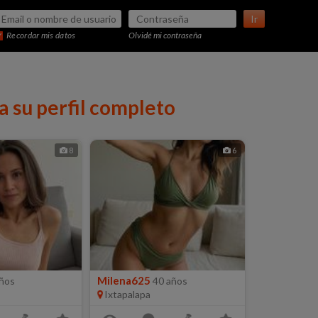
Ir
Recordar mis datos
Olvidé mi contraseña
a su perfil completo
8
6
Milena625
ños
40 años
Ixtapalapa