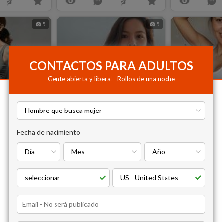
5
5
CONTACTOS PARA ADULTOS
Gente abierta y liberal - Rollos de una noche
vemaria763
Rita328
os
37 años
30 añ
Guadalajara
Guadalajara
Fecha de nacimiento
3
10