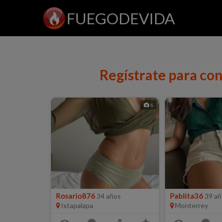
FUEGODEVIDA
Regístrate para con
6
Rosario876
Pablita36
34 años
39 añ
Ixtapalapa
Monterrey