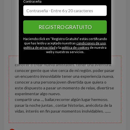
Contraseña
Estado civil:
Soltero
Ojos:
Marrón
Pelo:
Castaño
REGISTRO GRATUITO
Constitución:
Deportista
Altura:
166 cm
Haciendo click en “Registro Gratuito” estás certificando
Peso:
65 kg
que has leído y aceptado nuestras
condiciones de uso
,
política de privacidad
y la
política de cookies
de nuestra
web y nuestros servicios.
conocer o crear nueva amistades. tener una aventura.
conocer gente que vive cerca de mi región. poder pasar
un encuentro innovidable tener una experiencia nueva.
conocer a una persona joven divertida que quiera o
este dispuesto a pasar un momento de relax, divertirse
experimentar algo nuevo.
compartir una ..., bailar,recorrer algún lugar hermoso.
pasar la noche juntas , contar historias, anécdota de la
vidas. interés en fin pasar momentos inolvidables. .......