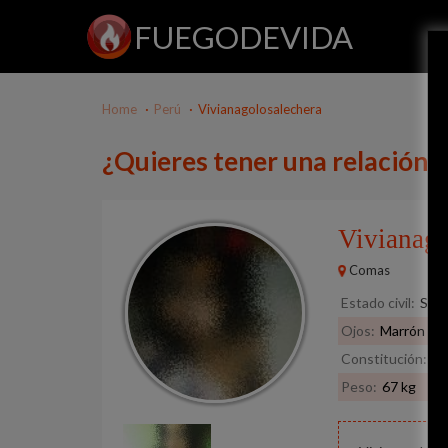
FUEGODEVIDA
Home
Perú
Vivianagolosalechera
¿Quieres tener una relación 
Vivianag
Comas
Estado civil:
Solt
Ojos:
Marrón
Constitución:
No
Peso:
67 kg