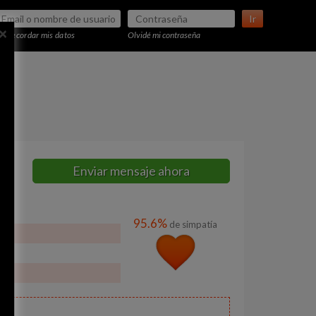
Ir
×
Recordar mis datos
Olvidé mi contraseña
Enviar mensaje ahora
95.6%
de simpatía