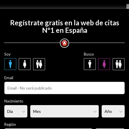
Regístrate gratis
Regístrate gratis en la web de citas
Nº1 en España
con Vivianagolosalechera?
Soy
Busco
olosalechera
35 años
Email
era
Fumador/a:
No
Pelo:
Castaña
Nacimiento
rmal
Altura:
167 cm
Región