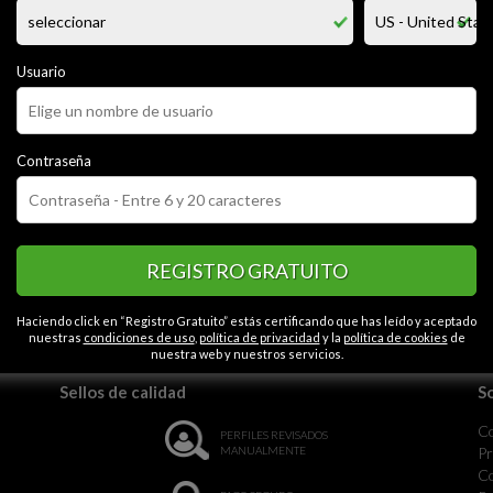
lechera aún no se ha descrito
Usuario
CATEGORÍAS
ica
Romántica
Segura
Optimista
Abierta
Contactos en Coma
rvadora
Honesta
Caballerosa
Contraseña
REGISTRO GRATUITO
la monotonía.
Haciendo click en “Registro Gratuito” estás certificando que has leído y aceptado
nuestras
condiciones de uso
,
política de privacidad
y la
política de cookies
de
nuestra web y nuestros servicios.
Sellos de calidad
S
C
PERFILES REVISADOS
MANUALMENTE
Pr
Co