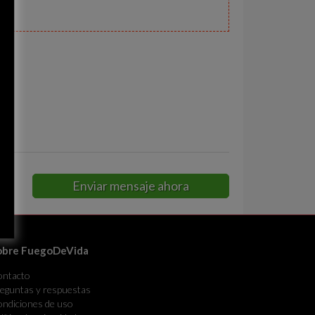
s
Enviar mensaje ahora
obre FuegoDeVida
ontacto
eguntas y respuestas
ndiciones de uso