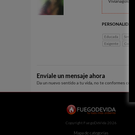
Vivianagolosa
PERSONALIDAD
Educada
Simpát
Exigente
Conse
Envíale un mensaje ahora
Da un nuevo sentido a tu vida, no te conformes con 
Copyright FuegoDeVida 2026
Mapa de categorías