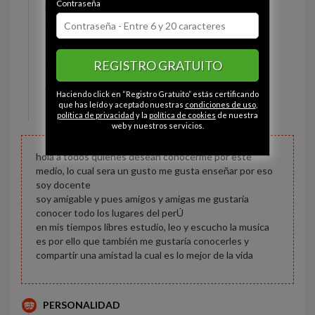
Contraseña
Estado civil:
Soltero
Ojos:
Gris
Pelo:
Castaño
REGISTRO GRATUITO
Constitución:
Normal
Altura:
167 cm
Haciendo click en “Registro Gratuito” estás certificando
Peso:
61 kg
que has leído y aceptado nuestras
condiciones de uso
,
política de privacidad
y la
política de cookies
de nuestra
web y nuestros servicios.
hola a todos quienes desean conocerme por este
medio, lo cual sera un gusto me gusta enseñar por eso
soy docente
soy amigable y pues amigos y amigas me gustaría
conocer todo los lugares del perÚ
en mis tiempos libres estudio, leo y escucho la musica
es por ello que también me gustaría conocerles y
compartir una amistad la cual es lo mejor de la vida
PERSONALIDAD