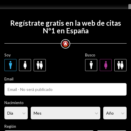
Regístrate gratis
Regístrate gratis en la web de citas
Nº1 en España
con Tonyp10?
Soy
Busco
27 años
Email
ero
Fumador/a:
No
Pelo:
Castaño
Nacimiento
lgado
Altura:
175 cm
Región