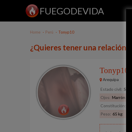
FUEGODEVIDA
Home
Perú
Tonyp10
¿Quieres tener una relación 
Tonyp10
Arequipa
Estado civil:
Solt
Ojos:
Marrón
Constitución:
De
Peso:
65 kg