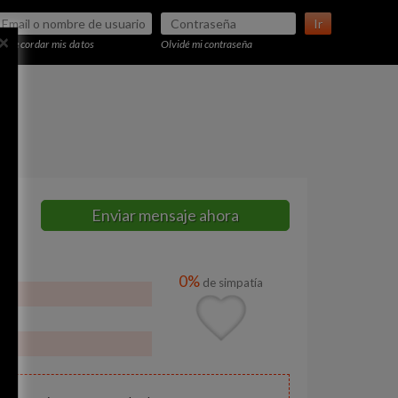
Ir
×
Recordar mis datos
Olvidé mi contraseña
Enviar mensaje ahora
0%
de simpatía