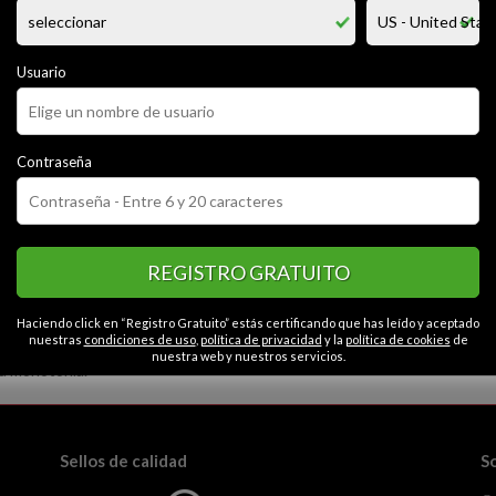
bre es anthony y pues.. busco conocer nuevas personas y hacer nuevas a
, cariñoso, divertido, alegre, timido, me gusta escuchar a las personas.
na simpática.... me gustaria conocerte y pues pasar buenos momentos... 
os
Usuario
CATEGORÍAS
Contraseña
o
Cariñoso
Educado
Simpático
Seguro
Contactos en Arequ
onesto
Serio
Caballeroso
REGISTRO GRATUITO
Haciendo click en “Registro Gratuito” estás certificando que has leído y aceptado
nuestras
condiciones de uso
,
política de privacidad
y la
política de cookies
de
nuestra web y nuestros servicios.
la monotonía.
Sellos de calidad
S