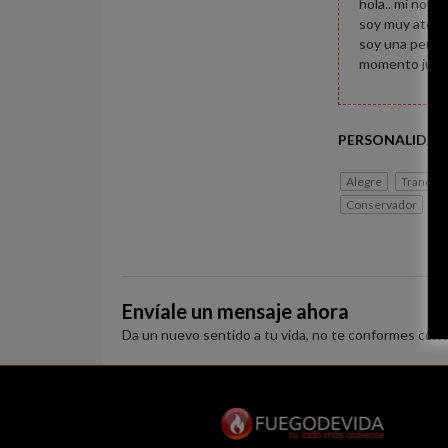
hola.. mi nom
soy muy atento
soy una perso
momento junt
PERSONALIDAD
Alegre
Tranquil
Conservador
H
Envíale un mensaje ahora
Da un nuevo sentido a tu vida, no te conformes con 