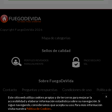
Copyright FuegoDeVida 2026
Mapa de categorías
Sellos de calidad
PERFILES REVISADOS
PAGO SEGURO
MANUALMENTE
SSL
Sobre FuegoDeVida
Contacto
Preguntas y respuestas
Condiciones de uso
Política de
privacidad
Política de cookies
Blog
Programa de afiliación
Billing
X
Este sitio web utiliza cookies propias y de terceros para mejorar la
Support
18 U.S.C. 2257 Record-Keeping Requirements Compliance
accesibilidad y elaborar información estadística sobre su navegación. Si
Statement Exempt
sigue navegando, consideramos que acepta su uso. Para más información
visita nuestra
Política de Cookies
.