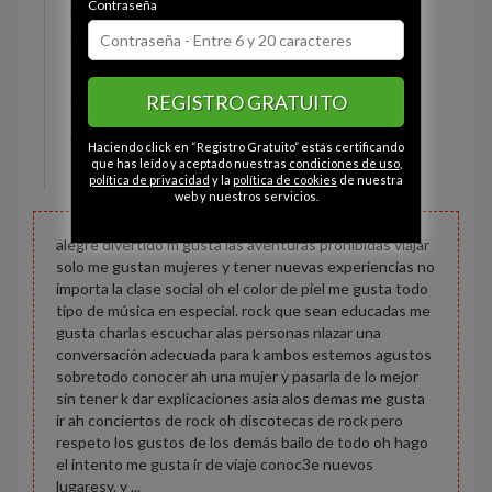
Contraseña
Estado civil:
Soltero
Ojos:
Gris
Pelo:
Moreno
REGISTRO GRATUITO
Constitución:
Normal
Altura:
165 cm
Haciendo click en “Registro Gratuito” estás certificando
Peso:
50 kg
que has leído y aceptado nuestras
condiciones de uso
,
política de privacidad
y la
política de cookies
de nuestra
web y nuestros servicios.
alegre divertido m gusta las aventuras prohibidas viajar
solo me gustan mujeres y tener nuevas experiencias no
importa la clase social oh el color de piel me gusta todo
tipo de música en especial. rock que sean educadas me
gusta charlas escuchar alas personas nlazar una
conversación adecuada para k ambos estemos agustos
sobretodo conocer ah una mujer y pasarla de lo mejor
sin tener k dar explicaciones asia alos demas me gusta
ir ah conciertos de rock oh discotecas de rock pero
respeto los gustos de los demás bailo de todo oh hago
el intento me gusta ir de viaje conoc3e nuevos
lugaresy. y ...