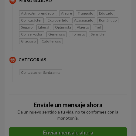
PERSONALIDAD
Activo/emprendedor
Alegre
Tranquilo
Educado
Con carácter
Extrovertido
Apasionado
Romántico
Seguro
Liberal
Optimista
Abierto
Fiel
Conservador
Generoso
Honesto
Sensible
Gracioso
Caballeroso
CATEGORÍAS
Contactos en Santa anita
Envíale un mensaje ahora
Da un nuevo sentido a tu vida, no te conformes con la
monotonía.
Enviar mensaje ahora