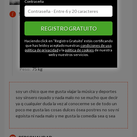
Contraseña
SOBRE MI
Estado civil:
Soltero
REGISTRO GRATUITO
Ojos:
Marrón
Haciendo click en “Registro Gratuito” estás certificando
Pelo:
Moreno
que has leído y aceptado nuestras
condiciones de uso
,
política de privacidad
y la
política de cookies
de nuestra
Constitución:
Normal
web y nuestros servicios.
Altura:
170 cm
Peso:
75 kg
soy un chico que me gusta viajar la música y deportes
soy sinsero rayado y nada malo no se mucho que decir
ya q cualquier duda la vez al conocerme se de todo un
poco me gusta las cosas dulces ósea postres no soy ni
egoísta ni nada malo y me gusta la comedia sea q sea