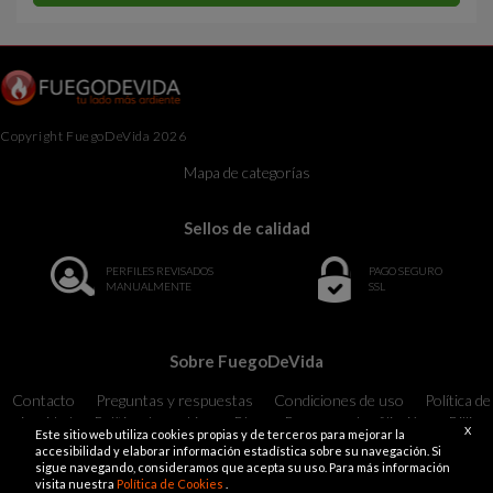
Copyright FuegoDeVida 2026
Mapa de categorías
Sellos de calidad
PERFILES REVISADOS
PAGO SEGURO
MANUALMENTE
SSL
Sobre FuegoDeVida
Contacto
Preguntas y respuestas
Condiciones de uso
Política de
privacidad
Política de cookies
Blog
Programa de afiliación
Billing
X
Este sitio web utiliza cookies propias y de terceros para mejorar la
Support
18 U.S.C. 2257 Record-Keeping Requirements Compliance
accesibilidad y elaborar información estadística sobre su navegación. Si
Statement Exempt
sigue navegando, consideramos que acepta su uso. Para más información
visita nuestra
Política de Cookies
.