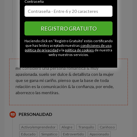
Contraseña
Estado civil:
Soltero
Ojos:
Marrón
Pelo:
Moreno
REGISTRO GRATUITO
Constitución:
Normal
Altura:
168 cm
Haciendo click en “Registro Gratuito” estás certificando
Peso:
75 kg
que has leído y aceptado nuestras
condiciones de uso
,
política de privacidad
y la
política de cookies
de nuestra
web y nuestros servicios.
me considero una persona romántica & muy
apasionada. suelo ser dulce & detallista con la mujer
que se gana mi cariño. pienso que la base de toda
relación es la comunicación & la confianza, por ende,
aborrezco las mentiras.
PERSONALIDAD
Activo/emprendedor
Alegre
Tranquilo
Cariñoso
Educado
Simpático
Extrovertido
Apasionado